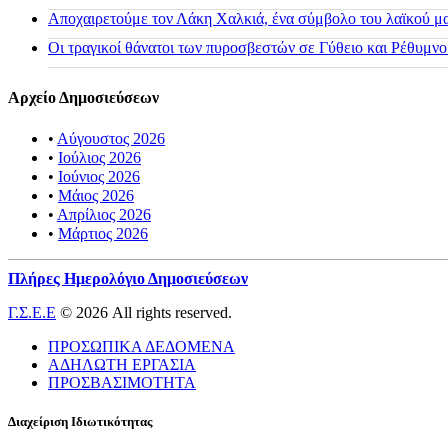
Αποχαιρετούμε τον Λάκη Χαλκιά, ένα σύμβολο του λαϊκού μας
Οι τραγικοί θάνατοι των πυροσβεστών σε Γύθειο και Ρέθυμνο
Αρχείο Δημοσιεύσεων
•
Αύγουστος 2026
•
Ιούλιος 2026
•
Ιούνιος 2026
•
Μάιος 2026
•
Απρίλιος 2026
•
Μάρτιος 2026
Πλήρες Ημερολόγιο Δημοσιεύσεων
Γ.Σ.Ε.Ε
© 2026 All rights reserved.
ΠΡΟΣΩΠΙΚΑ ΔΕΔΟΜΕΝΑ
ΑΔΗΛΩΤΗ ΕΡΓΑΣΙΑ
ΠΡΟΣΒΑΣΙΜΟΤΗΤΑ
Διαχείριση Ιδιωτικότητας