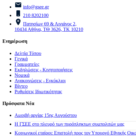
info@gsee.gr
210 8202100
Πατησίων 69 & Αινιάνος 2,
10434 Αθήνα, ΤΘ 3626, ΤΚ 10210
Ενημέρωση
Δελτία Τύπου
Γενικά
Γραμματείες
Εκδηλώσεις - Κινητοποιήσεις
Νομικά
Ανακοινώσεις - Εγκύκλιοι
Βίντεο
Ρυθμίσεις Ιδιωτικότητας
Πρόσφατα Νέα
Αμοιβή αργίας 15ης Αυγούστου
H ΓΣΕΕ στο πλευρό των πυρόπληκτων συμπολιτών μας
Κοινωνικοί εταίροι: Επιστολή προς τον Υπουργό Εθνικής Οικ