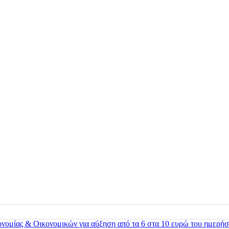
ονομίας & Οικονομικών για αύξηση από τα 6 στα 10 ευρώ του ημερήσ