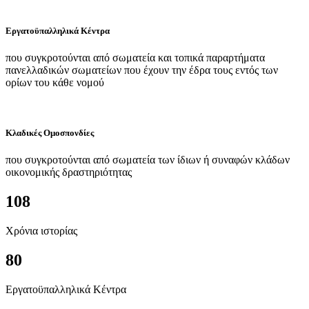
Εργατοϋπαλληλικά Κέντρα
που συγκροτούνται από σωματεία και τοπικά παραρτήματα
πανελλαδικών σωματείων που έχουν την έδρα τους εντός των
ορίων του κάθε νομού
Κλαδικές Ομοσπονδίες
που συγκροτούνται από σωματεία των ίδιων ή συναφών κλάδων
οικονομικής δραστηριότητας
108
Χρόνια ιστορίας
80
Εργατοϋπαλληλικά Κέντρα