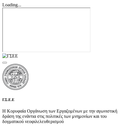
Loading...
Γ.Σ.Ε.Ε
Η Κορυφαία Οργάνωση των Εργαζομένων με την αγωνιστική
δράση της ενάντια στις πολιτικές των μνημονίων και του
δογματικού νεοφιλελευθερισμού