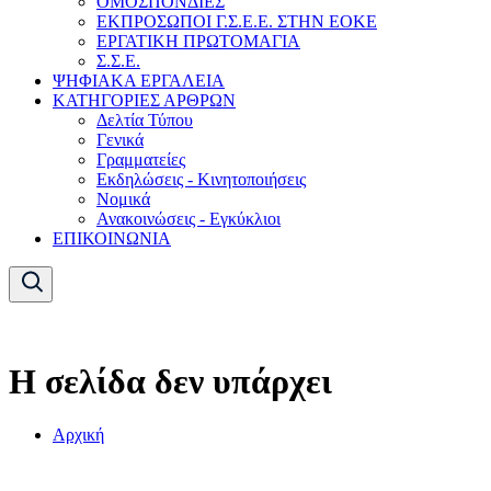
ΟΜΟΣΠΟΝΔΙΕΣ
ΕΚΠΡΟΣΩΠΟΙ Γ.Σ.Ε.Ε. ΣΤΗΝ ΕΟΚΕ
ΕΡΓΑΤΙΚΗ ΠΡΩΤΟΜΑΓΙΑ
Σ.Σ.Ε.
ΨΗΦΙΑΚΑ ΕΡΓΑΛΕΙΑ
ΚΑΤΗΓΟΡΙΕΣ ΑΡΘΡΩΝ
Δελτία Τύπου
Γενικά
Γραμματείες
Εκδηλώσεις - Κινητοποιήσεις
Νομικά
Ανακοινώσεις - Εγκύκλιοι
ΕΠΙΚΟΙΝΩΝΙΑ
Η σελίδα δεν υπάρχει
Αρχική