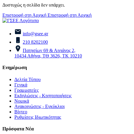
Δυστυχώς η σελίδα δεν υπάρχει.
Επιστροφή στη Αρχική
Επιστροφή στη Αρχική
info@gsee.gr
210 8202100
Πατησίων 69 & Αινιάνος 2,
10434 Αθήνα, ΤΘ 3626, ΤΚ 10210
Ενημέρωση
Δελτία Τύπου
Γενικά
Γραμματείες
Εκδηλώσεις - Κινητοποιήσεις
Νομικά
Ανακοινώσεις - Εγκύκλιοι
Βίντεο
Ρυθμίσεις Ιδιωτικότητας
Πρόσφατα Νέα