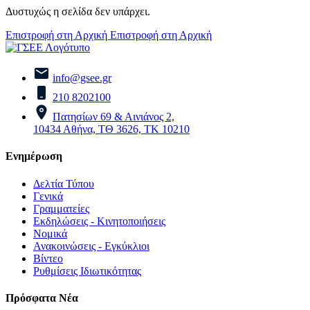
Δυστυχώς η σελίδα δεν υπάρχει.
Επιστροφή στη Αρχική
Επιστροφή στη Αρχική
info@gsee.gr
210 8202100
Πατησίων 69 & Αινιάνος 2,
10434 Αθήνα, ΤΘ 3626, ΤΚ 10210
Ενημέρωση
Δελτία Τύπου
Γενικά
Γραμματείες
Εκδηλώσεις - Κινητοποιήσεις
Νομικά
Ανακοινώσεις - Εγκύκλιοι
Βίντεο
Ρυθμίσεις Ιδιωτικότητας
Πρόσφατα Νέα