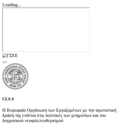
Loading...
Γ.Σ.Ε.Ε
Η Κορυφαία Οργάνωση των Εργαζομένων με την αγωνιστική
δράση της ενάντια στις πολιτικές των μνημονίων και του
δογματικού νεοφιλελευθερισμού