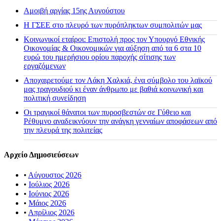
Αμοιβή αργίας 15ης Αυγούστου
H ΓΣΕΕ στο πλευρό των πυρόπληκτων συμπολιτών μας
Κοινωνικοί εταίροι: Επιστολή προς τον Υπουργό Εθνικής
Οικονομίας & Οικονομικών για αύξηση από τα 6 στα 10
ευρώ του ημερήσιου ορίου παροχής σίτισης των
εργαζόμενων
Αποχαιρετούμε τον Λάκη Χαλκιά, ένα σύμβολο του λαϊκού
μας τραγουδιού κι έναν άνθρωπο με βαθιά κοινωνική και
πολιτική συνείδηση
Οι τραγικοί θάνατοι των πυροσβεστών σε Γύθειο και
Ρέθυμνο αναδεικνύουν την ανάγκη γενναίων αποφάσεων από
την πλευρά της πολιτείας
Αρχείο Δημοσιεύσεων
•
Αύγουστος 2026
•
Ιούλιος 2026
•
Ιούνιος 2026
•
Μάιος 2026
•
Απρίλιος 2026