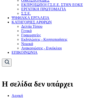
ΟΜΟΣΠΟΝΔΙΕΣ
ΕΚΠΡΟΣΩΠΟΙ Γ.Σ.Ε.Ε. ΣΤΗΝ ΕΟΚΕ
ΕΡΓΑΤΙΚΗ ΠΡΩΤΟΜΑΓΙΑ
Σ.Σ.Ε.
ΨΗΦΙΑΚΑ ΕΡΓΑΛΕΙΑ
ΚΑΤΗΓΟΡΙΕΣ ΑΡΘΡΩΝ
Δελτία Τύπου
Γενικά
Γραμματείες
Εκδηλώσεις - Κινητοποιήσεις
Νομικά
Ανακοινώσεις - Εγκύκλιοι
ΕΠΙΚΟΙΝΩΝΙΑ
Η σελίδα δεν υπάρχει
Αρχική