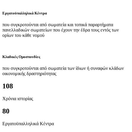
Εργατοϋπαλληλικά Κέντρα
που συγκροτούνται από σωματεία και τοπικά παραρτήματα
πανελλαδικών σωματείων που έχουν την έδρα τους εντός των
ορίων του κάθε νομού
Κλαδικές Ομοσπονδίες
που συγκροτούνται από σωματεία των ίδιων ή συναφών κλάδων
οικονομικής δραστηριότητας
108
Χρόνια ιστορίας
80
Εργατοϋπαλληλικά Κέντρα