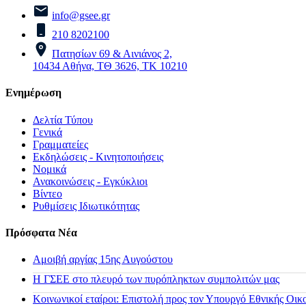
info@gsee.gr
210 8202100
Πατησίων 69 & Αινιάνος 2,
10434 Αθήνα, ΤΘ 3626, ΤΚ 10210
Ενημέρωση
Δελτία Τύπου
Γενικά
Γραμματείες
Εκδηλώσεις - Κινητοποιήσεις
Νομικά
Ανακοινώσεις - Εγκύκλιοι
Βίντεο
Ρυθμίσεις Ιδιωτικότητας
Πρόσφατα Νέα
Αμοιβή αργίας 15ης Αυγούστου
H ΓΣΕΕ στο πλευρό των πυρόπληκτων συμπολιτών μας
Κοινωνικοί εταίροι: Επιστολή προς τον Υπουργό Εθνικής Οικ