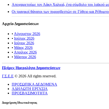
Αποχαιρετούμε τον Λάκη Χαλκιά, ένα σύμβολο του λαϊκού μας
Οι τραγικοί θάνατοι των πυροσβεστών σε Γύθειο και Ρέθυμνο
Αρχείο Δημοσιεύσεων
•
Αύγουστος 2026
•
Ιούλιος 2026
•
Ιούνιος 2026
•
Μάιος 2026
•
Απρίλιος 2026
•
Μάρτιος 2026
Πλήρες Ημερολόγιο Δημοσιεύσεων
Γ.Σ.Ε.Ε
© 2026 All rights reserved.
ΠΡΟΣΩΠΙΚΑ ΔΕΔΟΜΕΝΑ
ΑΔΗΛΩΤΗ ΕΡΓΑΣΙΑ
ΠΡΟΣΒΑΣΙΜΟΤΗΤΑ
Διαχείριση Ιδιωτικότητας