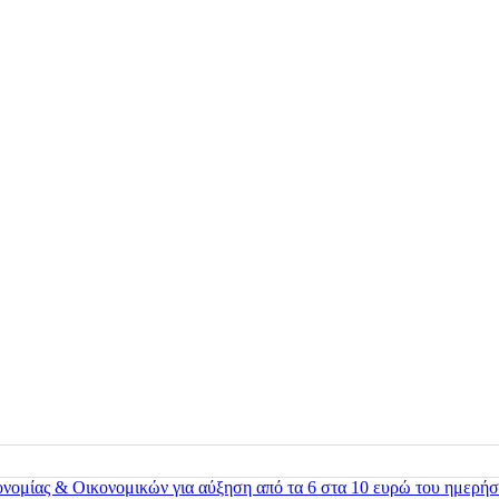
ονομίας & Οικονομικών για αύξηση από τα 6 στα 10 ευρώ του ημερήσ