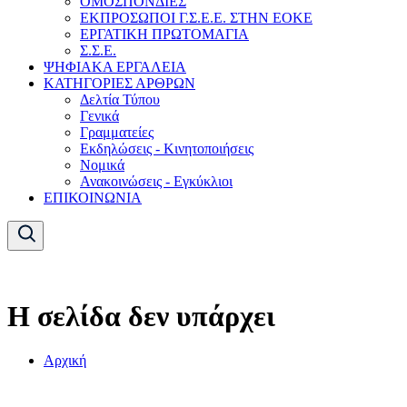
ΟΜΟΣΠΟΝΔΙΕΣ
ΕΚΠΡΟΣΩΠΟΙ Γ.Σ.Ε.Ε. ΣΤΗΝ ΕΟΚΕ
ΕΡΓΑΤΙΚΗ ΠΡΩΤΟΜΑΓΙΑ
Σ.Σ.Ε.
ΨΗΦΙΑΚΑ ΕΡΓΑΛΕΙΑ
ΚΑΤΗΓΟΡΙΕΣ ΑΡΘΡΩΝ
Δελτία Τύπου
Γενικά
Γραμματείες
Εκδηλώσεις - Κινητοποιήσεις
Νομικά
Ανακοινώσεις - Εγκύκλιοι
ΕΠΙΚΟΙΝΩΝΙΑ
Η σελίδα δεν υπάρχει
Αρχική