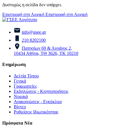
Δυστυχώς η σελίδα δεν υπάρχει.
Επιστροφή στη Αρχική
Επιστροφή στη Αρχική
info@gsee.gr
210 8202100
Πατησίων 69 & Αινιάνος 2,
10434 Αθήνα, ΤΘ 3626, ΤΚ 10210
Ενημέρωση
Δελτία Τύπου
Γενικά
Γραμματείες
Εκδηλώσεις - Κινητοποιήσεις
Νομικά
Ανακοινώσεις - Εγκύκλιοι
Βίντεο
Ρυθμίσεις Ιδιωτικότητας
Πρόσφατα Νέα