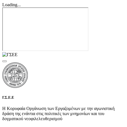
Loading...
Γ.Σ.Ε.Ε
Η Κορυφαία Οργάνωση των Εργαζομένων με την αγωνιστική
δράση της ενάντια στις πολιτικές των μνημονίων και του
δογματικού νεοφιλελευθερισμού