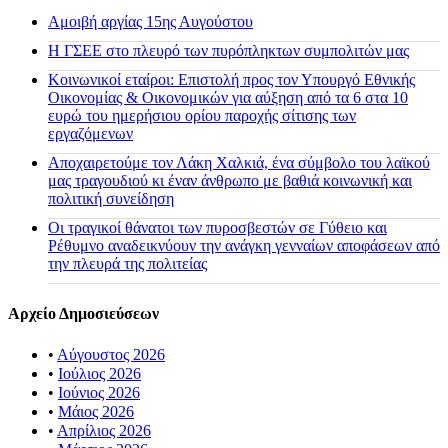
Αμοιβή αργίας 15ης Αυγούστου
H ΓΣΕΕ στο πλευρό των πυρόπληκτων συμπολιτών μας
Κοινωνικοί εταίροι: Επιστολή προς τον Υπουργό Εθνικής
Οικονομίας & Οικονομικών για αύξηση από τα 6 στα 10
ευρώ του ημερήσιου ορίου παροχής σίτισης των
εργαζόμενων
Αποχαιρετούμε τον Λάκη Χαλκιά, ένα σύμβολο του λαϊκού
μας τραγουδιού κι έναν άνθρωπο με βαθιά κοινωνική και
πολιτική συνείδηση
Οι τραγικοί θάνατοι των πυροσβεστών σε Γύθειο και
Ρέθυμνο αναδεικνύουν την ανάγκη γενναίων αποφάσεων από
την πλευρά της πολιτείας
Αρχείο Δημοσιεύσεων
•
Αύγουστος 2026
•
Ιούλιος 2026
•
Ιούνιος 2026
•
Μάιος 2026
•
Απρίλιος 2026