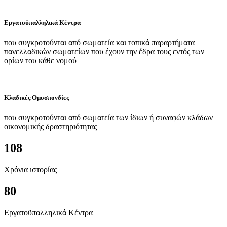
Εργατοϋπαλληλικά Κέντρα
που συγκροτούνται από σωματεία και τοπικά παραρτήματα
πανελλαδικών σωματείων που έχουν την έδρα τους εντός των
ορίων του κάθε νομού
Κλαδικές Ομοσπονδίες
που συγκροτούνται από σωματεία των ίδιων ή συναφών κλάδων
οικονομικής δραστηριότητας
108
Χρόνια ιστορίας
80
Εργατοϋπαλληλικά Κέντρα