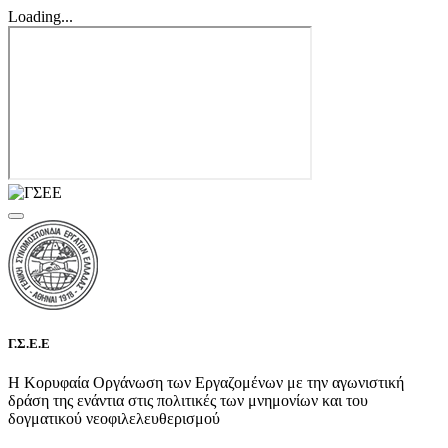
Loading...
Γ.Σ.Ε.Ε
Η Κορυφαία Οργάνωση των Εργαζομένων με την αγωνιστική
δράση της ενάντια στις πολιτικές των μνημονίων και του
δογματικού νεοφιλελευθερισμού