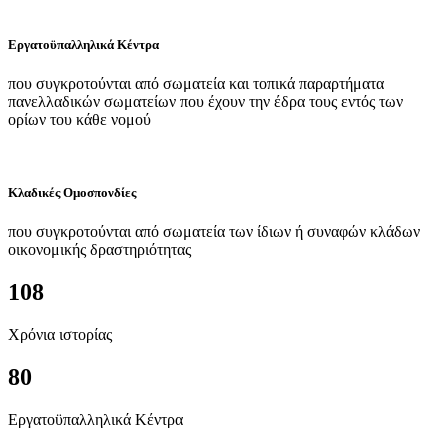
Εργατοϋπαλληλικά Κέντρα
που συγκροτούνται από σωματεία και τοπικά παραρτήματα
πανελλαδικών σωματείων που έχουν την έδρα τους εντός των
ορίων του κάθε νομού
Κλαδικές Ομοσπονδίες
που συγκροτούνται από σωματεία των ίδιων ή συναφών κλάδων
οικονομικής δραστηριότητας
108
Χρόνια ιστορίας
80
Εργατοϋπαλληλικά Κέντρα