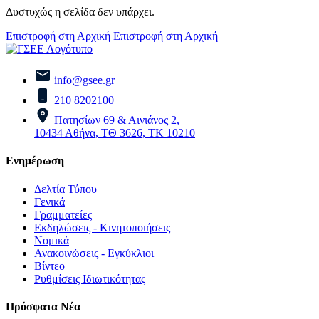
Δυστυχώς η σελίδα δεν υπάρχει.
Επιστροφή στη Αρχική
Επιστροφή στη Αρχική
info@gsee.gr
210 8202100
Πατησίων 69 & Αινιάνος 2,
10434 Αθήνα, ΤΘ 3626, ΤΚ 10210
Ενημέρωση
Δελτία Τύπου
Γενικά
Γραμματείες
Εκδηλώσεις - Κινητοποιήσεις
Νομικά
Ανακοινώσεις - Εγκύκλιοι
Βίντεο
Ρυθμίσεις Ιδιωτικότητας
Πρόσφατα Νέα