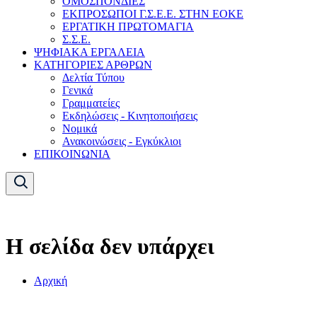
ΟΜΟΣΠΟΝΔΙΕΣ
ΕΚΠΡΟΣΩΠΟΙ Γ.Σ.Ε.Ε. ΣΤΗΝ ΕΟΚΕ
ΕΡΓΑΤΙΚΗ ΠΡΩΤΟΜΑΓΙΑ
Σ.Σ.Ε.
ΨΗΦΙΑΚΑ ΕΡΓΑΛΕΙΑ
ΚΑΤΗΓΟΡΙΕΣ ΑΡΘΡΩΝ
Δελτία Τύπου
Γενικά
Γραμματείες
Εκδηλώσεις - Κινητοποιήσεις
Νομικά
Ανακοινώσεις - Εγκύκλιοι
ΕΠΙΚΟΙΝΩΝΙΑ
Η σελίδα δεν υπάρχει
Αρχική