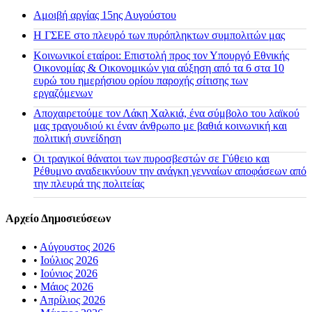
Αμοιβή αργίας 15ης Αυγούστου
H ΓΣΕΕ στο πλευρό των πυρόπληκτων συμπολιτών μας
Κοινωνικοί εταίροι: Επιστολή προς τον Υπουργό Εθνικής
Οικονομίας & Οικονομικών για αύξηση από τα 6 στα 10
ευρώ του ημερήσιου ορίου παροχής σίτισης των
εργαζόμενων
Αποχαιρετούμε τον Λάκη Χαλκιά, ένα σύμβολο του λαϊκού
μας τραγουδιού κι έναν άνθρωπο με βαθιά κοινωνική και
πολιτική συνείδηση
Οι τραγικοί θάνατοι των πυροσβεστών σε Γύθειο και
Ρέθυμνο αναδεικνύουν την ανάγκη γενναίων αποφάσεων από
την πλευρά της πολιτείας
Αρχείο Δημοσιεύσεων
•
Αύγουστος 2026
•
Ιούλιος 2026
•
Ιούνιος 2026
•
Μάιος 2026
•
Απρίλιος 2026