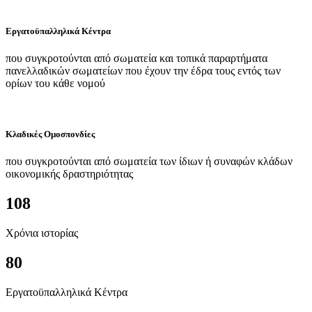
Εργατοϋπαλληλικά Κέντρα
που συγκροτούνται από σωματεία και τοπικά παραρτήματα
πανελλαδικών σωματείων που έχουν την έδρα τους εντός των
ορίων του κάθε νομού
Κλαδικές Ομοσπονδίες
που συγκροτούνται από σωματεία των ίδιων ή συναφών κλάδων
οικονομικής δραστηριότητας
108
Χρόνια ιστορίας
80
Εργατοϋπαλληλικά Κέντρα