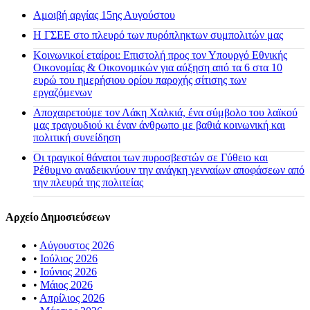
Αμοιβή αργίας 15ης Αυγούστου
H ΓΣΕΕ στο πλευρό των πυρόπληκτων συμπολιτών μας
Κοινωνικοί εταίροι: Επιστολή προς τον Υπουργό Εθνικής
Οικονομίας & Οικονομικών για αύξηση από τα 6 στα 10
ευρώ του ημερήσιου ορίου παροχής σίτισης των
εργαζόμενων
Αποχαιρετούμε τον Λάκη Χαλκιά, ένα σύμβολο του λαϊκού
μας τραγουδιού κι έναν άνθρωπο με βαθιά κοινωνική και
πολιτική συνείδηση
Οι τραγικοί θάνατοι των πυροσβεστών σε Γύθειο και
Ρέθυμνο αναδεικνύουν την ανάγκη γενναίων αποφάσεων από
την πλευρά της πολιτείας
Αρχείο Δημοσιεύσεων
•
Αύγουστος 2026
•
Ιούλιος 2026
•
Ιούνιος 2026
•
Μάιος 2026
•
Απρίλιος 2026