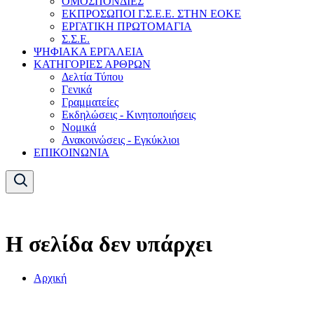
ΟΜΟΣΠΟΝΔΙΕΣ
ΕΚΠΡΟΣΩΠΟΙ Γ.Σ.Ε.Ε. ΣΤΗΝ ΕΟΚΕ
ΕΡΓΑΤΙΚΗ ΠΡΩΤΟΜΑΓΙΑ
Σ.Σ.Ε.
ΨΗΦΙΑΚΑ ΕΡΓΑΛΕΙΑ
ΚΑΤΗΓΟΡΙΕΣ ΑΡΘΡΩΝ
Δελτία Τύπου
Γενικά
Γραμματείες
Εκδηλώσεις - Κινητοποιήσεις
Νομικά
Ανακοινώσεις - Εγκύκλιοι
ΕΠΙΚΟΙΝΩΝΙΑ
Η σελίδα δεν υπάρχει
Αρχική