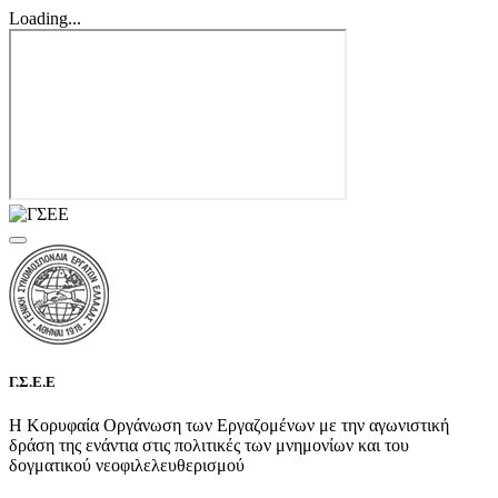
Loading...
Γ.Σ.Ε.Ε
Η Κορυφαία Οργάνωση των Εργαζομένων με την αγωνιστική
δράση της ενάντια στις πολιτικές των μνημονίων και του
δογματικού νεοφιλελευθερισμού