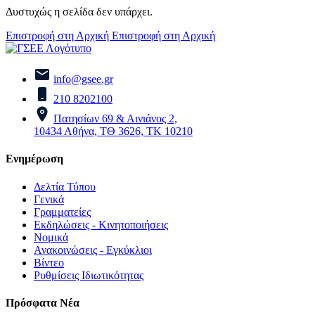
Δυστυχώς η σελίδα δεν υπάρχει.
Επιστροφή στη Αρχική
Επιστροφή στη Αρχική
info@gsee.gr
210 8202100
Πατησίων 69 & Αινιάνος 2,
10434 Αθήνα, ΤΘ 3626, ΤΚ 10210
Ενημέρωση
Δελτία Τύπου
Γενικά
Γραμματείες
Εκδηλώσεις - Κινητοποιήσεις
Νομικά
Ανακοινώσεις - Εγκύκλιοι
Βίντεο
Ρυθμίσεις Ιδιωτικότητας
Πρόσφατα Νέα