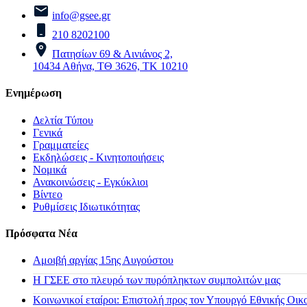
info@gsee.gr
210 8202100
Πατησίων 69 & Αινιάνος 2,
10434 Αθήνα, ΤΘ 3626, ΤΚ 10210
Ενημέρωση
Δελτία Τύπου
Γενικά
Γραμματείες
Εκδηλώσεις - Κινητοποιήσεις
Νομικά
Ανακοινώσεις - Εγκύκλιοι
Βίντεο
Ρυθμίσεις Ιδιωτικότητας
Πρόσφατα Νέα
Αμοιβή αργίας 15ης Αυγούστου
H ΓΣΕΕ στο πλευρό των πυρόπληκτων συμπολιτών μας
Κοινωνικοί εταίροι: Επιστολή προς τον Υπουργό Εθνικής Οικ