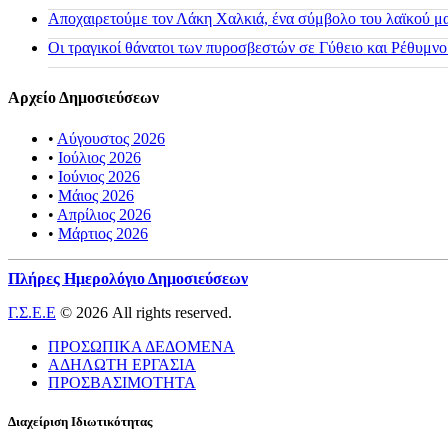
Αποχαιρετούμε τον Λάκη Χαλκιά, ένα σύμβολο του λαϊκού μας
Οι τραγικοί θάνατοι των πυροσβεστών σε Γύθειο και Ρέθυμνο
Αρχείο Δημοσιεύσεων
•
Αύγουστος 2026
•
Ιούλιος 2026
•
Ιούνιος 2026
•
Μάιος 2026
•
Απρίλιος 2026
•
Μάρτιος 2026
Πλήρες Ημερολόγιο Δημοσιεύσεων
Γ.Σ.Ε.Ε
© 2026 All rights reserved.
ΠΡΟΣΩΠΙΚΑ ΔΕΔΟΜΕΝΑ
ΑΔΗΛΩΤΗ ΕΡΓΑΣΙΑ
ΠΡΟΣΒΑΣΙΜΟΤΗΤΑ
Διαχείριση Ιδιωτικότητας