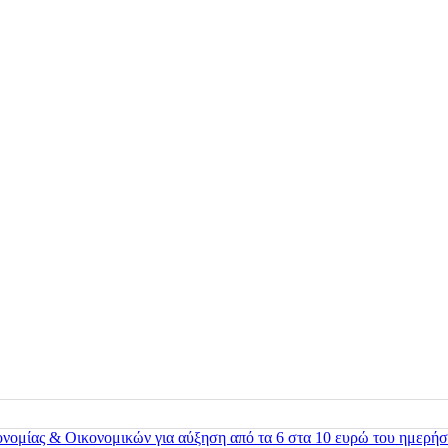
ονομίας & Οικονομικών για αύξηση από τα 6 στα 10 ευρώ του ημερήσ