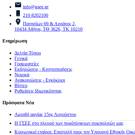
info@gsee.gr
210 8202100
Πατησίων 69 & Αινιάνος 2,
10434 Αθήνα, ΤΘ 3626, ΤΚ 10210
Ενημέρωση
Δελτία Τύπου
Γενικά
Γραμματείες
Εκδηλώσεις - Κινητοποιήσεις
Νομικά
Ανακοινώσεις - Εγκύκλιοι
Βίντεο
Ρυθμίσεις Ιδιωτικότητας
Πρόσφατα Νέα
Αμοιβή αργίας 15ης Αυγούστου
H ΓΣΕΕ στο πλευρό των πυρόπληκτων συμπολιτών μας
Κοινωνικοί εταίροι: Επιστολή προς τον Υπουργό Εθνικής Οικ