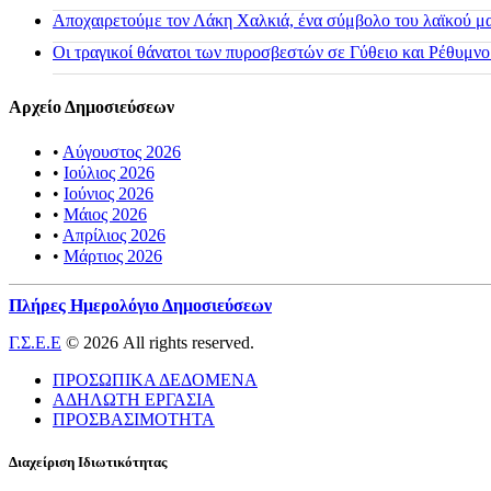
Αποχαιρετούμε τον Λάκη Χαλκιά, ένα σύμβολο του λαϊκού μας
Οι τραγικοί θάνατοι των πυροσβεστών σε Γύθειο και Ρέθυμνο
Αρχείο Δημοσιεύσεων
•
Αύγουστος 2026
•
Ιούλιος 2026
•
Ιούνιος 2026
•
Μάιος 2026
•
Απρίλιος 2026
•
Μάρτιος 2026
Πλήρες Ημερολόγιο Δημοσιεύσεων
Γ.Σ.Ε.Ε
© 2026 All rights reserved.
ΠΡΟΣΩΠΙΚΑ ΔΕΔΟΜΕΝΑ
ΑΔΗΛΩΤΗ ΕΡΓΑΣΙΑ
ΠΡΟΣΒΑΣΙΜΟΤΗΤΑ
Διαχείριση Ιδιωτικότητας