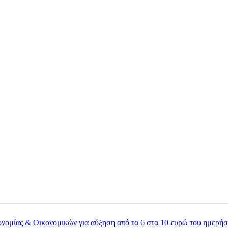
ονομίας & Οικονομικών για αύξηση από τα 6 στα 10 ευρώ του ημερήσ