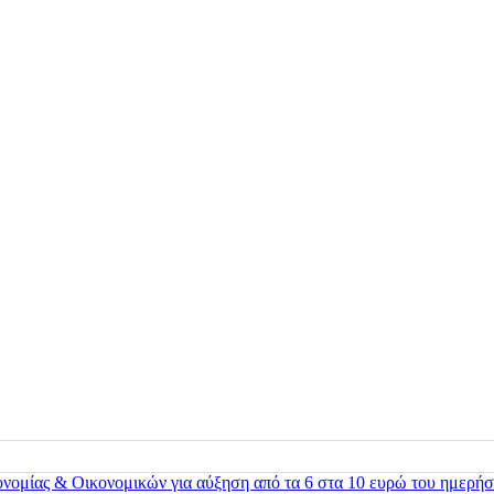
ονομίας & Οικονομικών για αύξηση από τα 6 στα 10 ευρώ του ημερήσ