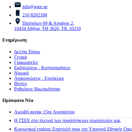
info@gsee.gr
210 8202100
Πατησίων 69 & Αινιάνος 2,
10434 Αθήνα, ΤΘ 3626, ΤΚ 10210
Ενημέρωση
Δελτία Τύπου
Γενικά
Γραμματείες
Εκδηλώσεις - Κινητοποιήσεις
Νομικά
Ανακοινώσεις - Εγκύκλιοι
Βίντεο
Ρυθμίσεις Ιδιωτικότητας
Πρόσφατα Νέα
Αμοιβή αργίας 15ης Αυγούστου
H ΓΣΕΕ στο πλευρό των πυρόπληκτων συμπολιτών μας
Κοινωνικοί εταίροι: Επιστολή προς τον Υπουργό Εθνικής Οικ