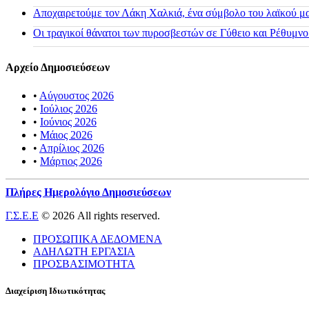
Αποχαιρετούμε τον Λάκη Χαλκιά, ένα σύμβολο του λαϊκού μας
Οι τραγικοί θάνατοι των πυροσβεστών σε Γύθειο και Ρέθυμνο
Αρχείο Δημοσιεύσεων
•
Αύγουστος 2026
•
Ιούλιος 2026
•
Ιούνιος 2026
•
Μάιος 2026
•
Απρίλιος 2026
•
Μάρτιος 2026
Πλήρες Ημερολόγιο Δημοσιεύσεων
Γ.Σ.Ε.Ε
© 2026 All rights reserved.
ΠΡΟΣΩΠΙΚΑ ΔΕΔΟΜΕΝΑ
ΑΔΗΛΩΤΗ ΕΡΓΑΣΙΑ
ΠΡΟΣΒΑΣΙΜΟΤΗΤΑ
Διαχείριση Ιδιωτικότητας