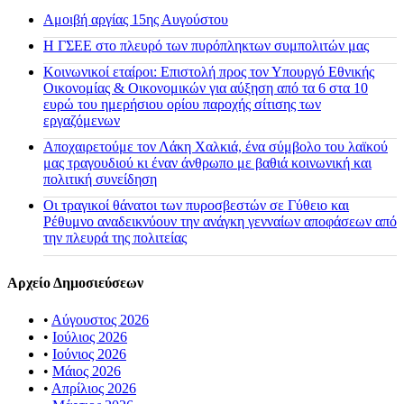
Αμοιβή αργίας 15ης Αυγούστου
H ΓΣΕΕ στο πλευρό των πυρόπληκτων συμπολιτών μας
Κοινωνικοί εταίροι: Επιστολή προς τον Υπουργό Εθνικής
Οικονομίας & Οικονομικών για αύξηση από τα 6 στα 10
ευρώ του ημερήσιου ορίου παροχής σίτισης των
εργαζόμενων
Αποχαιρετούμε τον Λάκη Χαλκιά, ένα σύμβολο του λαϊκού
μας τραγουδιού κι έναν άνθρωπο με βαθιά κοινωνική και
πολιτική συνείδηση
Οι τραγικοί θάνατοι των πυροσβεστών σε Γύθειο και
Ρέθυμνο αναδεικνύουν την ανάγκη γενναίων αποφάσεων από
την πλευρά της πολιτείας
Αρχείο Δημοσιεύσεων
•
Αύγουστος 2026
•
Ιούλιος 2026
•
Ιούνιος 2026
•
Μάιος 2026
•
Απρίλιος 2026