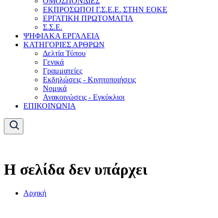
ΟΜΟΣΠΟΝΔΙΕΣ
ΕΚΠΡΟΣΩΠΟΙ Γ.Σ.Ε.Ε. ΣΤΗΝ ΕΟΚΕ
ΕΡΓΑΤΙΚΗ ΠΡΩΤΟΜΑΓΙΑ
Σ.Σ.Ε.
ΨΗΦΙΑΚΑ ΕΡΓΑΛΕΙΑ
ΚΑΤΗΓΟΡΙΕΣ ΑΡΘΡΩΝ
Δελτία Τύπου
Γενικά
Γραμματείες
Εκδηλώσεις - Κινητοποιήσεις
Νομικά
Ανακοινώσεις - Εγκύκλιοι
ΕΠΙΚΟΙΝΩΝΙΑ
Η σελίδα δεν υπάρχει
Αρχική