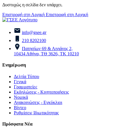
Δυστυχώς η σελίδα δεν υπάρχει.
Επιστροφή στη Αρχική
Επιστροφή στη Αρχική
info@gsee.gr
210 8202100
Πατησίων 69 & Αινιάνος 2,
10434 Αθήνα, ΤΘ 3626, ΤΚ 10210
Ενημέρωση
Δελτία Τύπου
Γενικά
Γραμματείες
Εκδηλώσεις - Κινητοποιήσεις
Νομικά
Ανακοινώσεις - Εγκύκλιοι
Βίντεο
Ρυθμίσεις Ιδιωτικότητας
Πρόσφατα Νέα