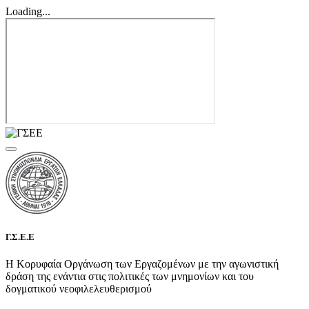
Loading...
Γ.Σ.Ε.Ε
Η Κορυφαία Οργάνωση των Εργαζομένων με την αγωνιστική
δράση της ενάντια στις πολιτικές των μνημονίων και του
δογματικού νεοφιλελευθερισμού