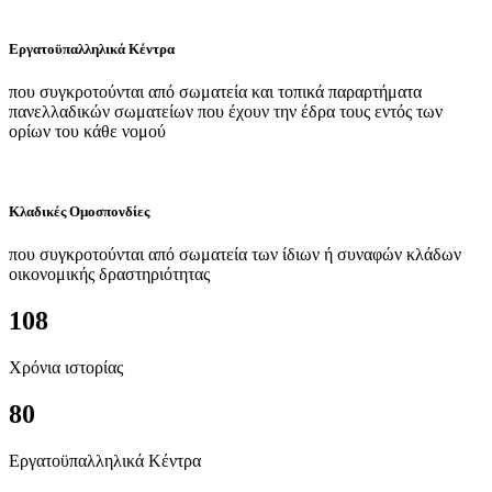
Εργατοϋπαλληλικά Κέντρα
που συγκροτούνται από σωματεία και τοπικά παραρτήματα
πανελλαδικών σωματείων που έχουν την έδρα τους εντός των
ορίων του κάθε νομού
Κλαδικές Ομοσπονδίες
που συγκροτούνται από σωματεία των ίδιων ή συναφών κλάδων
οικονομικής δραστηριότητας
108
Χρόνια ιστορίας
80
Εργατοϋπαλληλικά Κέντρα