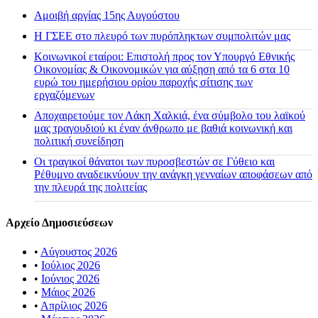
Αμοιβή αργίας 15ης Αυγούστου
H ΓΣΕΕ στο πλευρό των πυρόπληκτων συμπολιτών μας
Κοινωνικοί εταίροι: Επιστολή προς τον Υπουργό Εθνικής
Οικονομίας & Οικονομικών για αύξηση από τα 6 στα 10
ευρώ του ημερήσιου ορίου παροχής σίτισης των
εργαζόμενων
Αποχαιρετούμε τον Λάκη Χαλκιά, ένα σύμβολο του λαϊκού
μας τραγουδιού κι έναν άνθρωπο με βαθιά κοινωνική και
πολιτική συνείδηση
Οι τραγικοί θάνατοι των πυροσβεστών σε Γύθειο και
Ρέθυμνο αναδεικνύουν την ανάγκη γενναίων αποφάσεων από
την πλευρά της πολιτείας
Αρχείο Δημοσιεύσεων
•
Αύγουστος 2026
•
Ιούλιος 2026
•
Ιούνιος 2026
•
Μάιος 2026
•
Απρίλιος 2026