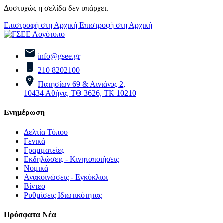
Δυστυχώς η σελίδα δεν υπάρχει.
Επιστροφή στη Αρχική
Επιστροφή στη Αρχική
info@gsee.gr
210 8202100
Πατησίων 69 & Αινιάνος 2,
10434 Αθήνα, ΤΘ 3626, ΤΚ 10210
Ενημέρωση
Δελτία Τύπου
Γενικά
Γραμματείες
Εκδηλώσεις - Κινητοποιήσεις
Νομικά
Ανακοινώσεις - Εγκύκλιοι
Βίντεο
Ρυθμίσεις Ιδιωτικότητας
Πρόσφατα Νέα