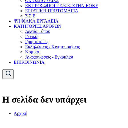
ΟΜΟΣΠΟΝΔΙΕΣ
ΕΚΠΡΟΣΩΠΟΙ Γ.Σ.Ε.Ε. ΣΤΗΝ ΕΟΚΕ
ΕΡΓΑΤΙΚΗ ΠΡΩΤΟΜΑΓΙΑ
Σ.Σ.Ε.
ΨΗΦΙΑΚΑ ΕΡΓΑΛΕΙΑ
ΚΑΤΗΓΟΡΙΕΣ ΑΡΘΡΩΝ
Δελτία Τύπου
Γενικά
Γραμματείες
Εκδηλώσεις - Κινητοποιήσεις
Νομικά
Ανακοινώσεις - Εγκύκλιοι
ΕΠΙΚΟΙΝΩΝΙΑ
Η σελίδα δεν υπάρχει
Αρχική