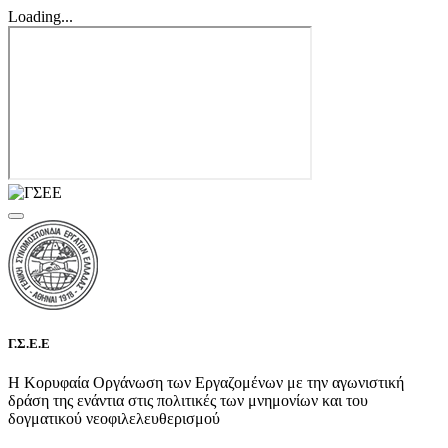
Loading...
Γ.Σ.Ε.Ε
Η Κορυφαία Οργάνωση των Εργαζομένων με την αγωνιστική
δράση της ενάντια στις πολιτικές των μνημονίων και του
δογματικού νεοφιλελευθερισμού