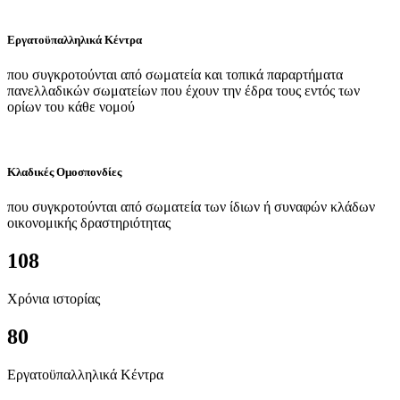
Εργατοϋπαλληλικά Κέντρα
που συγκροτούνται από σωματεία και τοπικά παραρτήματα
πανελλαδικών σωματείων που έχουν την έδρα τους εντός των
ορίων του κάθε νομού
Κλαδικές Ομοσπονδίες
που συγκροτούνται από σωματεία των ίδιων ή συναφών κλάδων
οικονομικής δραστηριότητας
108
Χρόνια ιστορίας
80
Εργατοϋπαλληλικά Κέντρα