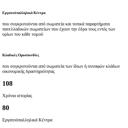
Εργατοϋπαλληλικά Κέντρα
που συγκροτούνται από σωματεία και τοπικά παραρτήματα
πανελλαδικών σωματείων που έχουν την έδρα τους εντός των
ορίων του κάθε νομού
Κλαδικές Ομοσπονδίες
που συγκροτούνται από σωματεία των ίδιων ή συναφών κλάδων
οικονομικής δραστηριότητας
108
Χρόνια ιστορίας
80
Εργατοϋπαλληλικά Κέντρα