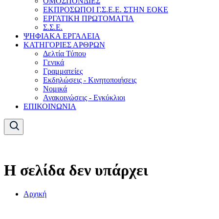
ΟΜΟΣΠΟΝΔΙΕΣ
ΕΚΠΡΟΣΩΠΟΙ Γ.Σ.Ε.Ε. ΣΤΗΝ ΕΟΚΕ
ΕΡΓΑΤΙΚΗ ΠΡΩΤΟΜΑΓΙΑ
Σ.Σ.Ε.
ΨΗΦΙΑΚΑ ΕΡΓΑΛΕΙΑ
ΚΑΤΗΓΟΡΙΕΣ ΑΡΘΡΩΝ
Δελτία Τύπου
Γενικά
Γραμματείες
Εκδηλώσεις - Κινητοποιήσεις
Νομικά
Ανακοινώσεις - Εγκύκλιοι
ΕΠΙΚΟΙΝΩΝΙΑ
Η σελίδα δεν υπάρχει
Αρχική