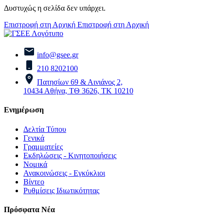
Δυστυχώς η σελίδα δεν υπάρχει.
Επιστροφή στη Αρχική
Επιστροφή στη Αρχική
info@gsee.gr
210 8202100
Πατησίων 69 & Αινιάνος 2,
10434 Αθήνα, ΤΘ 3626, ΤΚ 10210
Ενημέρωση
Δελτία Τύπου
Γενικά
Γραμματείες
Εκδηλώσεις - Κινητοποιήσεις
Νομικά
Ανακοινώσεις - Εγκύκλιοι
Βίντεο
Ρυθμίσεις Ιδιωτικότητας
Πρόσφατα Νέα