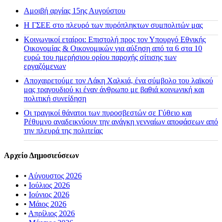
Αμοιβή αργίας 15ης Αυγούστου
H ΓΣΕΕ στο πλευρό των πυρόπληκτων συμπολιτών μας
Κοινωνικοί εταίροι: Επιστολή προς τον Υπουργό Εθνικής
Οικονομίας & Οικονομικών για αύξηση από τα 6 στα 10
ευρώ του ημερήσιου ορίου παροχής σίτισης των
εργαζόμενων
Αποχαιρετούμε τον Λάκη Χαλκιά, ένα σύμβολο του λαϊκού
μας τραγουδιού κι έναν άνθρωπο με βαθιά κοινωνική και
πολιτική συνείδηση
Οι τραγικοί θάνατοι των πυροσβεστών σε Γύθειο και
Ρέθυμνο αναδεικνύουν την ανάγκη γενναίων αποφάσεων από
την πλευρά της πολιτείας
Αρχείο Δημοσιεύσεων
•
Αύγουστος 2026
•
Ιούλιος 2026
•
Ιούνιος 2026
•
Μάιος 2026
•
Απρίλιος 2026