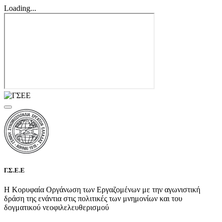
Loading...
Γ.Σ.Ε.Ε
Η Κορυφαία Οργάνωση των Εργαζομένων με την αγωνιστική
δράση της ενάντια στις πολιτικές των μνημονίων και του
δογματικού νεοφιλελευθερισμού