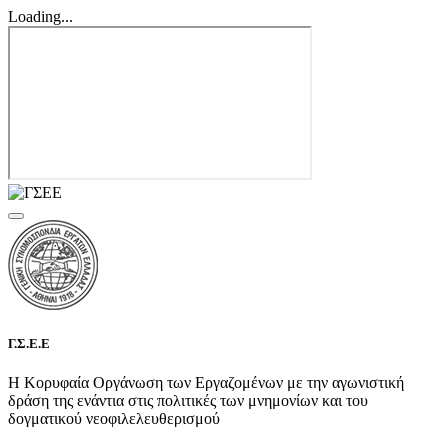
Loading...
Γ.Σ.Ε.Ε
Η Κορυφαία Οργάνωση των Εργαζομένων με την αγωνιστική
δράση της ενάντια στις πολιτικές των μνημονίων και του
δογματικού νεοφιλελευθερισμού