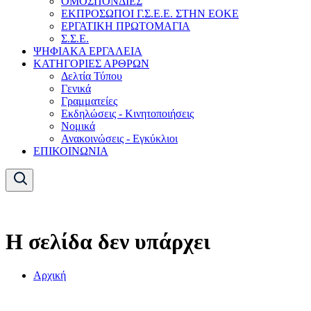
ΟΜΟΣΠΟΝΔΙΕΣ
ΕΚΠΡΟΣΩΠΟΙ Γ.Σ.Ε.Ε. ΣΤΗΝ ΕΟΚΕ
ΕΡΓΑΤΙΚΗ ΠΡΩΤΟΜΑΓΙΑ
Σ.Σ.Ε.
ΨΗΦΙΑΚΑ ΕΡΓΑΛΕΙΑ
ΚΑΤΗΓΟΡΙΕΣ ΑΡΘΡΩΝ
Δελτία Τύπου
Γενικά
Γραμματείες
Εκδηλώσεις - Κινητοποιήσεις
Νομικά
Ανακοινώσεις - Εγκύκλιοι
ΕΠΙΚΟΙΝΩΝΙΑ
Η σελίδα δεν υπάρχει
Αρχική