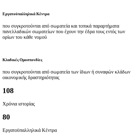
Εργατοϋπαλληλικά Κέντρα
που συγκροτούνται από σωματεία και τοπικά παραρτήματα
πανελλαδικών σωματείων που έχουν την έδρα τους εντός των
ορίων του κάθε νομού
Κλαδικές Ομοσπονδίες
που συγκροτούνται από σωματεία των ίδιων ή συναφών κλάδων
οικονομικής δραστηριότητας
108
Χρόνια ιστορίας
80
Εργατοϋπαλληλικά Κέντρα