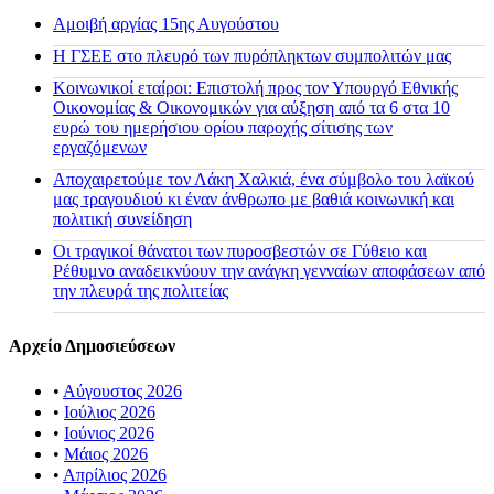
Αμοιβή αργίας 15ης Αυγούστου
H ΓΣΕΕ στο πλευρό των πυρόπληκτων συμπολιτών μας
Κοινωνικοί εταίροι: Επιστολή προς τον Υπουργό Εθνικής
Οικονομίας & Οικονομικών για αύξηση από τα 6 στα 10
ευρώ του ημερήσιου ορίου παροχής σίτισης των
εργαζόμενων
Αποχαιρετούμε τον Λάκη Χαλκιά, ένα σύμβολο του λαϊκού
μας τραγουδιού κι έναν άνθρωπο με βαθιά κοινωνική και
πολιτική συνείδηση
Οι τραγικοί θάνατοι των πυροσβεστών σε Γύθειο και
Ρέθυμνο αναδεικνύουν την ανάγκη γενναίων αποφάσεων από
την πλευρά της πολιτείας
Αρχείο Δημοσιεύσεων
•
Αύγουστος 2026
•
Ιούλιος 2026
•
Ιούνιος 2026
•
Μάιος 2026
•
Απρίλιος 2026