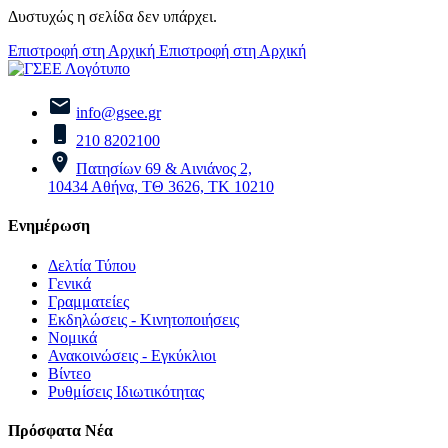
Δυστυχώς η σελίδα δεν υπάρχει.
Επιστροφή στη Αρχική
Επιστροφή στη Αρχική
info@gsee.gr
210 8202100
Πατησίων 69 & Αινιάνος 2,
10434 Αθήνα, ΤΘ 3626, ΤΚ 10210
Ενημέρωση
Δελτία Τύπου
Γενικά
Γραμματείες
Εκδηλώσεις - Κινητοποιήσεις
Νομικά
Ανακοινώσεις - Εγκύκλιοι
Βίντεο
Ρυθμίσεις Ιδιωτικότητας
Πρόσφατα Νέα