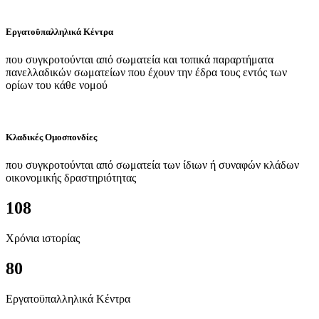
Εργατοϋπαλληλικά Κέντρα
που συγκροτούνται από σωματεία και τοπικά παραρτήματα
πανελλαδικών σωματείων που έχουν την έδρα τους εντός των
ορίων του κάθε νομού
Κλαδικές Ομοσπονδίες
που συγκροτούνται από σωματεία των ίδιων ή συναφών κλάδων
οικονομικής δραστηριότητας
108
Χρόνια ιστορίας
80
Εργατοϋπαλληλικά Κέντρα