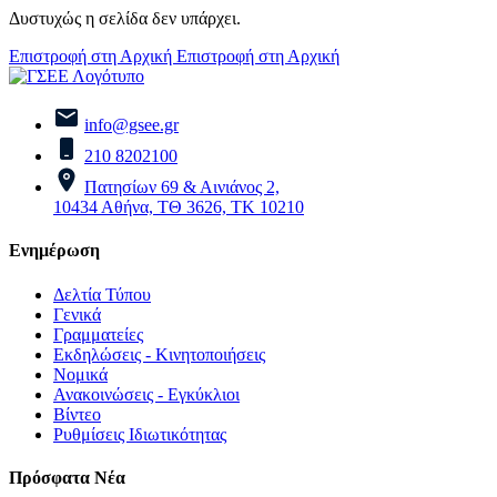
Δυστυχώς η σελίδα δεν υπάρχει.
Επιστροφή στη Αρχική
Επιστροφή στη Αρχική
info@gsee.gr
210 8202100
Πατησίων 69 & Αινιάνος 2,
10434 Αθήνα, ΤΘ 3626, ΤΚ 10210
Ενημέρωση
Δελτία Τύπου
Γενικά
Γραμματείες
Εκδηλώσεις - Κινητοποιήσεις
Νομικά
Ανακοινώσεις - Εγκύκλιοι
Βίντεο
Ρυθμίσεις Ιδιωτικότητας
Πρόσφατα Νέα