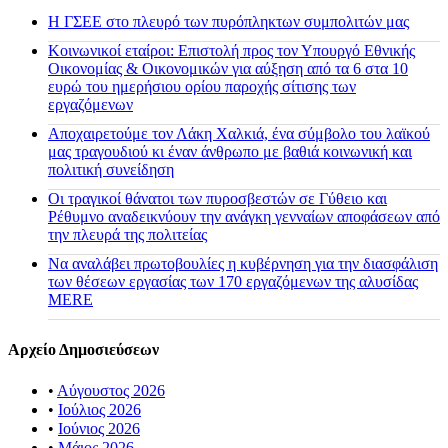
H ΓΣΕΕ στο πλευρό των πυρόπληκτων συμπολιτών μας
Κοινωνικοί εταίροι: Επιστολή προς τον Υπουργό Εθνικής
Οικονομίας & Οικονομικών για αύξηση από τα 6 στα 10
ευρώ του ημερήσιου ορίου παροχής σίτισης των
εργαζόμενων
Αποχαιρετούμε τον Λάκη Χαλκιά, ένα σύμβολο του λαϊκού
μας τραγουδιού κι έναν άνθρωπο με βαθιά κοινωνική και
πολιτική συνείδηση
Οι τραγικοί θάνατοι των πυροσβεστών σε Γύθειο και
Ρέθυμνο αναδεικνύουν την ανάγκη γενναίων αποφάσεων από
την πλευρά της πολιτείας
Να αναλάβει πρωτοβουλίες η κυβέρνηση για την διασφάλιση
των θέσεων εργασίας των 170 εργαζόμενων της αλυσίδας
MERE
Αρχείο Δημοσιεύσεων
•
Αύγουστος 2026
•
Ιούλιος 2026
•
Ιούνιος 2026
•
Μάιος 2026