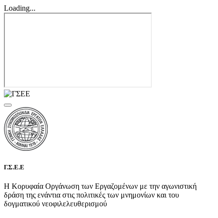
Loading...
Γ.Σ.Ε.Ε
Η Κορυφαία Οργάνωση των Εργαζομένων με την αγωνιστική
δράση της ενάντια στις πολιτικές των μνημονίων και του
δογματικού νεοφιλελευθερισμού