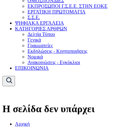
ΟΜΟΣΠΟΝΔΙΕΣ
ΕΚΠΡΟΣΩΠΟΙ Γ.Σ.Ε.Ε. ΣΤΗΝ ΕΟΚΕ
ΕΡΓΑΤΙΚΗ ΠΡΩΤΟΜΑΓΙΑ
Σ.Σ.Ε.
ΨΗΦΙΑΚΑ ΕΡΓΑΛΕΙΑ
ΚΑΤΗΓΟΡΙΕΣ ΑΡΘΡΩΝ
Δελτία Τύπου
Γενικά
Γραμματείες
Εκδηλώσεις - Κινητοποιήσεις
Νομικά
Ανακοινώσεις - Εγκύκλιοι
ΕΠΙΚΟΙΝΩΝΙΑ
Η σελίδα δεν υπάρχει
Αρχική