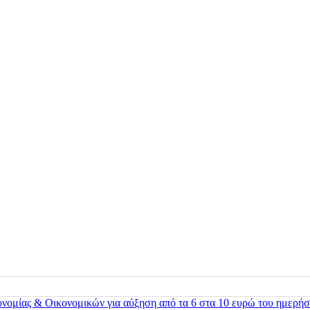
ονομίας & Οικονομικών για αύξηση από τα 6 στα 10 ευρώ του ημερήσ