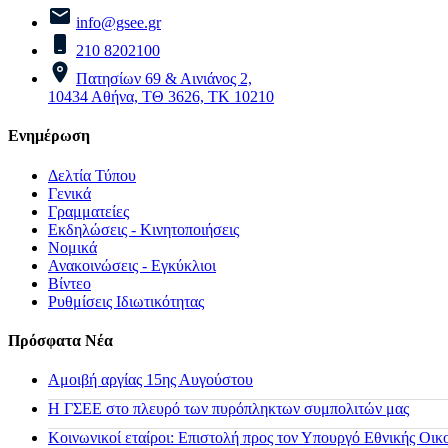
info@gsee.gr
210 8202100
Πατησίων 69 & Αινιάνος 2,
10434 Αθήνα, ΤΘ 3626, ΤΚ 10210
Ενημέρωση
Δελτία Τύπου
Γενικά
Γραμματείες
Εκδηλώσεις - Κινητοποιήσεις
Νομικά
Ανακοινώσεις - Εγκύκλιοι
Βίντεο
Ρυθμίσεις Ιδιωτικότητας
Πρόσφατα Νέα
Αμοιβή αργίας 15ης Αυγούστου
H ΓΣΕΕ στο πλευρό των πυρόπληκτων συμπολιτών μας
Κοινωνικοί εταίροι: Επιστολή προς τον Υπουργό Εθνικής Οικ