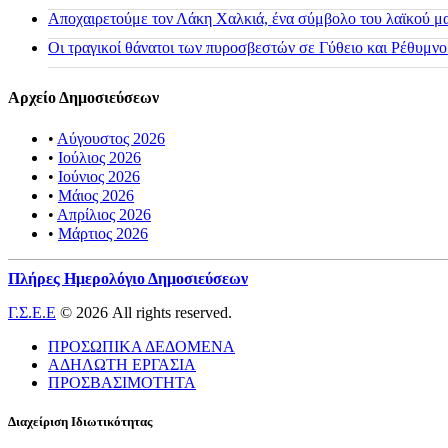
Αποχαιρετούμε τον Λάκη Χαλκιά, ένα σύμβολο του λαϊκού μας
Οι τραγικοί θάνατοι των πυροσβεστών σε Γύθειο και Ρέθυμνο
Αρχείο Δημοσιεύσεων
•
Αύγουστος 2026
•
Ιούλιος 2026
•
Ιούνιος 2026
•
Μάιος 2026
•
Απρίλιος 2026
•
Μάρτιος 2026
Πλήρες Ημερολόγιο Δημοσιεύσεων
Γ.Σ.Ε.Ε
© 2026 All rights reserved.
ΠΡΟΣΩΠΙΚΑ ΔΕΔΟΜΕΝΑ
ΑΔΗΛΩΤΗ ΕΡΓΑΣΙΑ
ΠΡΟΣΒΑΣΙΜΟΤΗΤΑ
Διαχείριση Ιδιωτικότητας