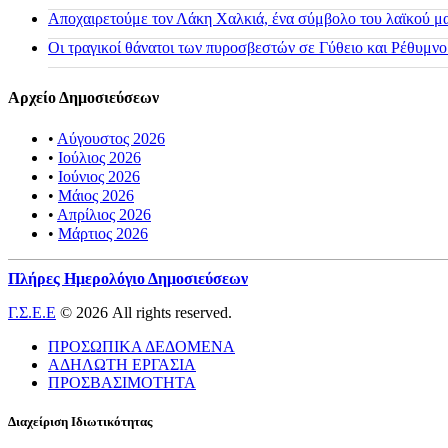
Αποχαιρετούμε τον Λάκη Χαλκιά, ένα σύμβολο του λαϊκού μας
Οι τραγικοί θάνατοι των πυροσβεστών σε Γύθειο και Ρέθυμνο
Αρχείο Δημοσιεύσεων
•
Αύγουστος 2026
•
Ιούλιος 2026
•
Ιούνιος 2026
•
Μάιος 2026
•
Απρίλιος 2026
•
Μάρτιος 2026
Πλήρες Ημερολόγιο Δημοσιεύσεων
Γ.Σ.Ε.Ε
© 2026 All rights reserved.
ΠΡΟΣΩΠΙΚΑ ΔΕΔΟΜΕΝΑ
ΑΔΗΛΩΤΗ ΕΡΓΑΣΙΑ
ΠΡΟΣΒΑΣΙΜΟΤΗΤΑ
Διαχείριση Ιδιωτικότητας