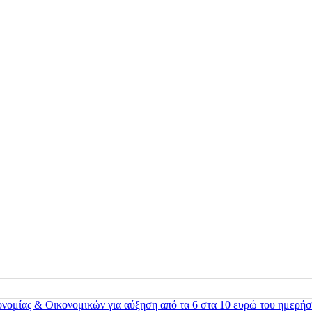
ονομίας & Οικονομικών για αύξηση από τα 6 στα 10 ευρώ του ημερήσ