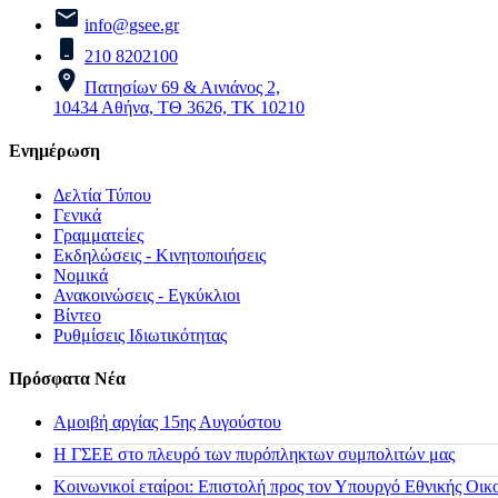
info@gsee.gr
210 8202100
Πατησίων 69 & Αινιάνος 2,
10434 Αθήνα, ΤΘ 3626, ΤΚ 10210
Ενημέρωση
Δελτία Τύπου
Γενικά
Γραμματείες
Εκδηλώσεις - Κινητοποιήσεις
Νομικά
Ανακοινώσεις - Εγκύκλιοι
Βίντεο
Ρυθμίσεις Ιδιωτικότητας
Πρόσφατα Νέα
Αμοιβή αργίας 15ης Αυγούστου
H ΓΣΕΕ στο πλευρό των πυρόπληκτων συμπολιτών μας
Κοινωνικοί εταίροι: Επιστολή προς τον Υπουργό Εθνικής Οικ