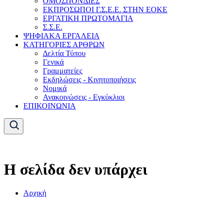
ΟΜΟΣΠΟΝΔΙΕΣ
ΕΚΠΡΟΣΩΠΟΙ Γ.Σ.Ε.Ε. ΣΤΗΝ ΕΟΚΕ
ΕΡΓΑΤΙΚΗ ΠΡΩΤΟΜΑΓΙΑ
Σ.Σ.Ε.
ΨΗΦΙΑΚΑ ΕΡΓΑΛΕΙΑ
ΚΑΤΗΓΟΡΙΕΣ ΑΡΘΡΩΝ
Δελτία Τύπου
Γενικά
Γραμματείες
Εκδηλώσεις - Κινητοποιήσεις
Νομικά
Ανακοινώσεις - Εγκύκλιοι
ΕΠΙΚΟΙΝΩΝΙΑ
Η σελίδα δεν υπάρχει
Αρχική