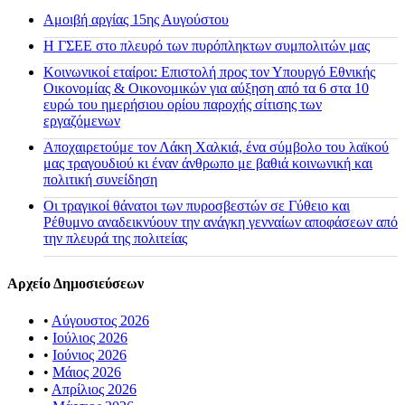
Αμοιβή αργίας 15ης Αυγούστου
H ΓΣΕΕ στο πλευρό των πυρόπληκτων συμπολιτών μας
Κοινωνικοί εταίροι: Επιστολή προς τον Υπουργό Εθνικής
Οικονομίας & Οικονομικών για αύξηση από τα 6 στα 10
ευρώ του ημερήσιου ορίου παροχής σίτισης των
εργαζόμενων
Αποχαιρετούμε τον Λάκη Χαλκιά, ένα σύμβολο του λαϊκού
μας τραγουδιού κι έναν άνθρωπο με βαθιά κοινωνική και
πολιτική συνείδηση
Οι τραγικοί θάνατοι των πυροσβεστών σε Γύθειο και
Ρέθυμνο αναδεικνύουν την ανάγκη γενναίων αποφάσεων από
την πλευρά της πολιτείας
Αρχείο Δημοσιεύσεων
•
Αύγουστος 2026
•
Ιούλιος 2026
•
Ιούνιος 2026
•
Μάιος 2026
•
Απρίλιος 2026