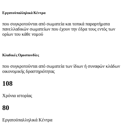
Εργατοϋπαλληλικά Κέντρα
που συγκροτούνται από σωματεία και τοπικά παραρτήματα
πανελλαδικών σωματείων που έχουν την έδρα τους εντός των
ορίων του κάθε νομού
Κλαδικές Ομοσπονδίες
που συγκροτούνται από σωματεία των ίδιων ή συναφών κλάδων
οικονομικής δραστηριότητας
108
Χρόνια ιστορίας
80
Εργατοϋπαλληλικά Κέντρα