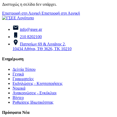
Δυστυχώς η σελίδα δεν υπάρχει.
Επιστροφή στη Αρχική
Επιστροφή στη Αρχική
info@gsee.gr
210 8202100
Πατησίων 69 & Αινιάνος 2,
10434 Αθήνα, ΤΘ 3626, ΤΚ 10210
Ενημέρωση
Δελτία Τύπου
Γενικά
Γραμματείες
Εκδηλώσεις - Κινητοποιήσεις
Νομικά
Ανακοινώσεις - Εγκύκλιοι
Βίντεο
Ρυθμίσεις Ιδιωτικότητας
Πρόσφατα Νέα