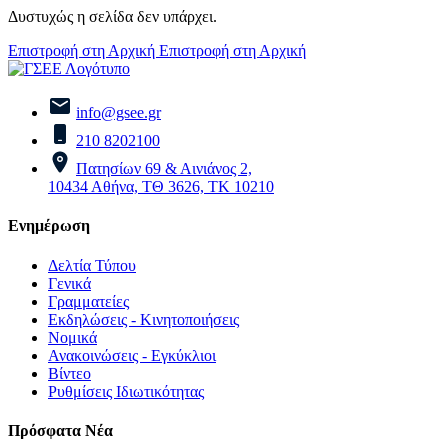
Δυστυχώς η σελίδα δεν υπάρχει.
Επιστροφή στη Αρχική
Επιστροφή στη Αρχική
info@gsee.gr
210 8202100
Πατησίων 69 & Αινιάνος 2,
10434 Αθήνα, ΤΘ 3626, ΤΚ 10210
Ενημέρωση
Δελτία Τύπου
Γενικά
Γραμματείες
Εκδηλώσεις - Κινητοποιήσεις
Νομικά
Ανακοινώσεις - Εγκύκλιοι
Βίντεο
Ρυθμίσεις Ιδιωτικότητας
Πρόσφατα Νέα