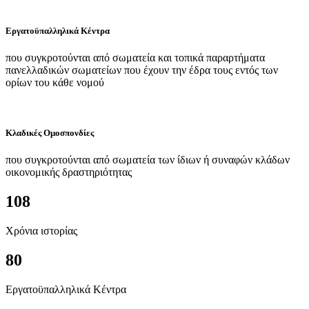
Εργατοϋπαλληλικά Κέντρα
που συγκροτούνται από σωματεία και τοπικά παραρτήματα
πανελλαδικών σωματείων που έχουν την έδρα τους εντός των
ορίων του κάθε νομού
Κλαδικές Ομοσπονδίες
που συγκροτούνται από σωματεία των ίδιων ή συναφών κλάδων
οικονομικής δραστηριότητας
108
Χρόνια ιστορίας
80
Εργατοϋπαλληλικά Κέντρα