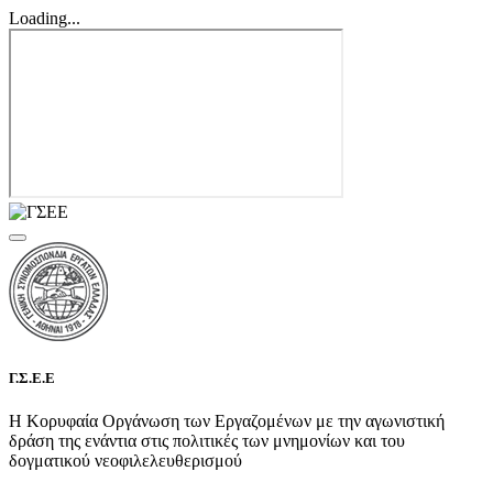
Loading...
Γ.Σ.Ε.Ε
Η Κορυφαία Οργάνωση των Εργαζομένων με την αγωνιστική
δράση της ενάντια στις πολιτικές των μνημονίων και του
δογματικού νεοφιλελευθερισμού