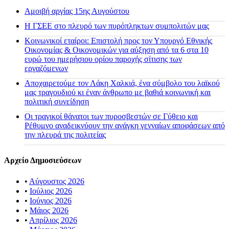
Αμοιβή αργίας 15ης Αυγούστου
H ΓΣΕΕ στο πλευρό των πυρόπληκτων συμπολιτών μας
Κοινωνικοί εταίροι: Επιστολή προς τον Υπουργό Εθνικής
Οικονομίας & Οικονομικών για αύξηση από τα 6 στα 10
ευρώ του ημερήσιου ορίου παροχής σίτισης των
εργαζόμενων
Αποχαιρετούμε τον Λάκη Χαλκιά, ένα σύμβολο του λαϊκού
μας τραγουδιού κι έναν άνθρωπο με βαθιά κοινωνική και
πολιτική συνείδηση
Οι τραγικοί θάνατοι των πυροσβεστών σε Γύθειο και
Ρέθυμνο αναδεικνύουν την ανάγκη γενναίων αποφάσεων από
την πλευρά της πολιτείας
Αρχείο Δημοσιεύσεων
•
Αύγουστος 2026
•
Ιούλιος 2026
•
Ιούνιος 2026
•
Μάιος 2026
•
Απρίλιος 2026