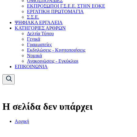
ΟΜΟΣΠΟΝΔΙΕΣ
ΕΚΠΡΟΣΩΠΟΙ Γ.Σ.Ε.Ε. ΣΤΗΝ ΕΟΚΕ
ΕΡΓΑΤΙΚΗ ΠΡΩΤΟΜΑΓΙΑ
Σ.Σ.Ε.
ΨΗΦΙΑΚΑ ΕΡΓΑΛΕΙΑ
ΚΑΤΗΓΟΡΙΕΣ ΑΡΘΡΩΝ
Δελτία Τύπου
Γενικά
Γραμματείες
Εκδηλώσεις - Κινητοποιήσεις
Νομικά
Ανακοινώσεις - Εγκύκλιοι
ΕΠΙΚΟΙΝΩΝΙΑ
Η σελίδα δεν υπάρχει
Αρχική