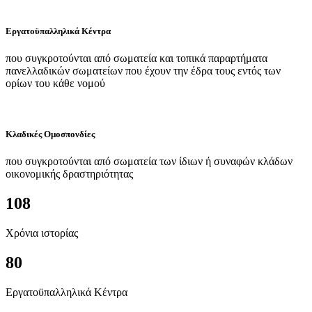
Εργατοϋπαλληλικά Κέντρα
που συγκροτούνται από σωματεία και τοπικά παραρτήματα
πανελλαδικών σωματείων που έχουν την έδρα τους εντός των
ορίων του κάθε νομού
Κλαδικές Ομοσπονδίες
που συγκροτούνται από σωματεία των ίδιων ή συναφών κλάδων
οικονομικής δραστηριότητας
108
Χρόνια ιστορίας
80
Εργατοϋπαλληλικά Κέντρα