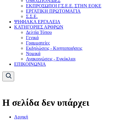
ΟΜΟΣΠΟΝΔΙΕΣ
ΕΚΠΡΟΣΩΠΟΙ Γ.Σ.Ε.Ε. ΣΤΗΝ ΕΟΚΕ
ΕΡΓΑΤΙΚΗ ΠΡΩΤΟΜΑΓΙΑ
Σ.Σ.Ε.
ΨΗΦΙΑΚΑ ΕΡΓΑΛΕΙΑ
ΚΑΤΗΓΟΡΙΕΣ ΑΡΘΡΩΝ
Δελτία Τύπου
Γενικά
Γραμματείες
Εκδηλώσεις - Κινητοποιήσεις
Νομικά
Ανακοινώσεις - Εγκύκλιοι
ΕΠΙΚΟΙΝΩΝΙΑ
Η σελίδα δεν υπάρχει
Αρχική