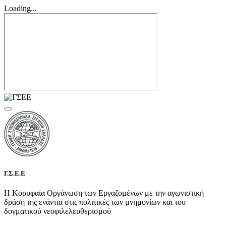
Loading...
Γ.Σ.Ε.Ε
Η Κορυφαία Οργάνωση των Εργαζομένων με την αγωνιστική
δράση της ενάντια στις πολιτικές των μνημονίων και του
δογματικού νεοφιλελευθερισμού