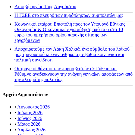
Αμοιβή αργίας 15ης Αυγούστου
H ΓΣΕΕ στο πλευρό των πυρόπληκτων συμπολιτών μας
Κοινωνικοί εταίροι: Επιστολή προς τον Υπουργό Εθνικής
Οικονομίας & Οικονομικών για αύξηση από τα 6 στα 10
ευρώ του ημερήσιου ορίου παροχής σίτισης των
εργαζόμενων
Αποχαιρετούμε τον Λάκη Χαλκιά, ένα σύμβολο του λαϊκού
μας τραγουδιού κι έναν άνθρωπο με βαθιά κοινωνική και
πολιτική συνείδηση
Οι τραγικοί θάνατοι των πυροσβεστών σε Γύθειο και
Ρέθυμνο αναδεικνύουν την ανάγκη γενναίων αποφάσεων από
την πλευρά της πολιτείας
Αρχείο Δημοσιεύσεων
•
Αύγουστος 2026
•
Ιούλιος 2026
•
Ιούνιος 2026
•
Μάιος 2026
•
Απρίλιος 2026