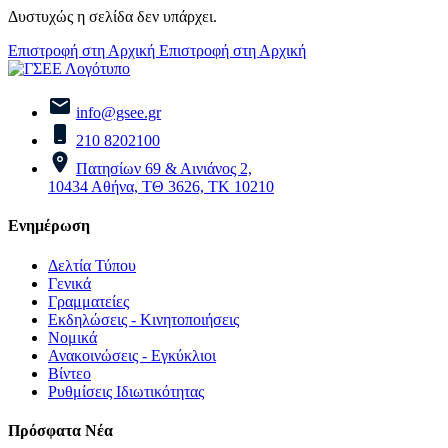
Δυστυχώς η σελίδα δεν υπάρχει.
Επιστροφή στη Αρχική
Επιστροφή στη Αρχική
info@gsee.gr
210 8202100
Πατησίων 69 & Αινιάνος 2,
10434 Αθήνα, ΤΘ 3626, ΤΚ 10210
Ενημέρωση
Δελτία Τύπου
Γενικά
Γραμματείες
Εκδηλώσεις - Κινητοποιήσεις
Νομικά
Ανακοινώσεις - Εγκύκλιοι
Βίντεο
Ρυθμίσεις Ιδιωτικότητας
Πρόσφατα Νέα