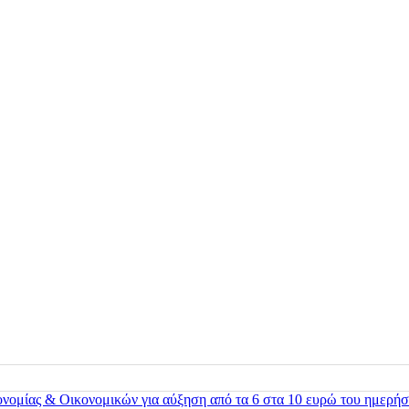
ονομίας & Οικονομικών για αύξηση από τα 6 στα 10 ευρώ του ημερήσ