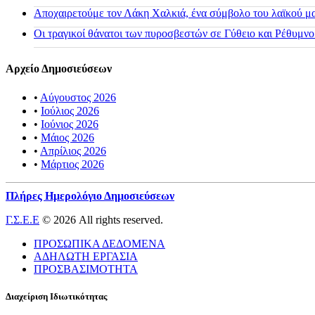
Αποχαιρετούμε τον Λάκη Χαλκιά, ένα σύμβολο του λαϊκού μας
Οι τραγικοί θάνατοι των πυροσβεστών σε Γύθειο και Ρέθυμνο
Αρχείο Δημοσιεύσεων
•
Αύγουστος 2026
•
Ιούλιος 2026
•
Ιούνιος 2026
•
Μάιος 2026
•
Απρίλιος 2026
•
Μάρτιος 2026
Πλήρες Ημερολόγιο Δημοσιεύσεων
Γ.Σ.Ε.Ε
© 2026 All rights reserved.
ΠΡΟΣΩΠΙΚΑ ΔΕΔΟΜΕΝΑ
ΑΔΗΛΩΤΗ ΕΡΓΑΣΙΑ
ΠΡΟΣΒΑΣΙΜΟΤΗΤΑ
Διαχείριση Ιδιωτικότητας