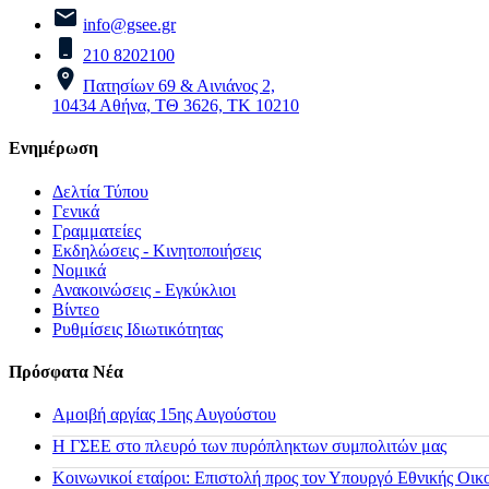
info@gsee.gr
210 8202100
Πατησίων 69 & Αινιάνος 2,
10434 Αθήνα, ΤΘ 3626, ΤΚ 10210
Ενημέρωση
Δελτία Τύπου
Γενικά
Γραμματείες
Εκδηλώσεις - Κινητοποιήσεις
Νομικά
Ανακοινώσεις - Εγκύκλιοι
Βίντεο
Ρυθμίσεις Ιδιωτικότητας
Πρόσφατα Νέα
Αμοιβή αργίας 15ης Αυγούστου
H ΓΣΕΕ στο πλευρό των πυρόπληκτων συμπολιτών μας
Κοινωνικοί εταίροι: Επιστολή προς τον Υπουργό Εθνικής Οικ