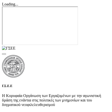
Loading...
Γ.Σ.Ε.Ε
Η Κορυφαία Οργάνωση των Εργαζομένων με την αγωνιστική
δράση της ενάντια στις πολιτικές των μνημονίων και του
δογματικού νεοφιλελευθερισμού