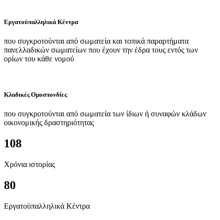
Εργατοϋπαλληλικά Κέντρα
που συγκροτούνται από σωματεία και τοπικά παραρτήματα
πανελλαδικών σωματείων που έχουν την έδρα τους εντός των
ορίων του κάθε νομού
Κλαδικές Ομοσπονδίες
που συγκροτούνται από σωματεία των ίδιων ή συναφών κλάδων
οικονομικής δραστηριότητας
108
Χρόνια ιστορίας
80
Εργατοϋπαλληλικά Κέντρα