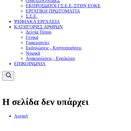
ΟΜΟΣΠΟΝΔΙΕΣ
ΕΚΠΡΟΣΩΠΟΙ Γ.Σ.Ε.Ε. ΣΤΗΝ ΕΟΚΕ
ΕΡΓΑΤΙΚΗ ΠΡΩΤΟΜΑΓΙΑ
Σ.Σ.Ε.
ΨΗΦΙΑΚΑ ΕΡΓΑΛΕΙΑ
ΚΑΤΗΓΟΡΙΕΣ ΑΡΘΡΩΝ
Δελτία Τύπου
Γενικά
Γραμματείες
Εκδηλώσεις - Κινητοποιήσεις
Νομικά
Ανακοινώσεις - Εγκύκλιοι
ΕΠΙΚΟΙΝΩΝΙΑ
Η σελίδα δεν υπάρχει
Αρχική