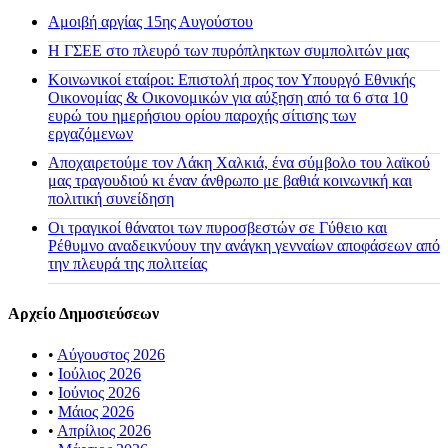
Αμοιβή αργίας 15ης Αυγούστου
H ΓΣΕΕ στο πλευρό των πυρόπληκτων συμπολιτών μας
Κοινωνικοί εταίροι: Επιστολή προς τον Υπουργό Εθνικής
Οικονομίας & Οικονομικών για αύξηση από τα 6 στα 10
ευρώ του ημερήσιου ορίου παροχής σίτισης των
εργαζόμενων
Αποχαιρετούμε τον Λάκη Χαλκιά, ένα σύμβολο του λαϊκού
μας τραγουδιού κι έναν άνθρωπο με βαθιά κοινωνική και
πολιτική συνείδηση
Οι τραγικοί θάνατοι των πυροσβεστών σε Γύθειο και
Ρέθυμνο αναδεικνύουν την ανάγκη γενναίων αποφάσεων από
την πλευρά της πολιτείας
Αρχείο Δημοσιεύσεων
•
Αύγουστος 2026
•
Ιούλιος 2026
•
Ιούνιος 2026
•
Μάιος 2026
•
Απρίλιος 2026