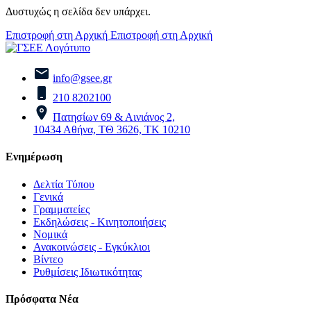
Δυστυχώς η σελίδα δεν υπάρχει.
Επιστροφή στη Αρχική
Επιστροφή στη Αρχική
info@gsee.gr
210 8202100
Πατησίων 69 & Αινιάνος 2,
10434 Αθήνα, ΤΘ 3626, ΤΚ 10210
Ενημέρωση
Δελτία Τύπου
Γενικά
Γραμματείες
Εκδηλώσεις - Κινητοποιήσεις
Νομικά
Ανακοινώσεις - Εγκύκλιοι
Βίντεο
Ρυθμίσεις Ιδιωτικότητας
Πρόσφατα Νέα