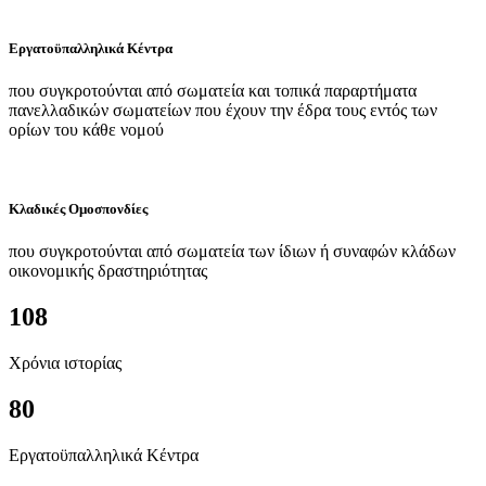
Εργατοϋπαλληλικά Κέντρα
που συγκροτούνται από σωματεία και τοπικά παραρτήματα
πανελλαδικών σωματείων που έχουν την έδρα τους εντός των
ορίων του κάθε νομού
Κλαδικές Ομοσπονδίες
που συγκροτούνται από σωματεία των ίδιων ή συναφών κλάδων
οικονομικής δραστηριότητας
108
Χρόνια ιστορίας
80
Εργατοϋπαλληλικά Κέντρα