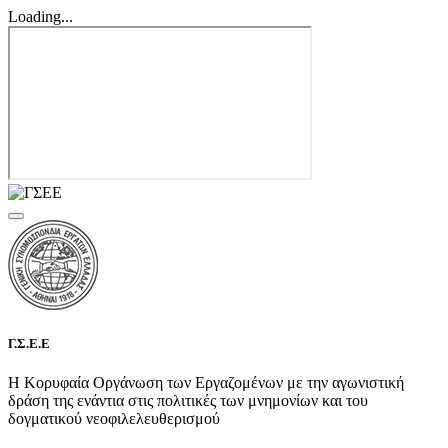
Loading...
Γ.Σ.Ε.Ε
Η Κορυφαία Οργάνωση των Εργαζομένων με την αγωνιστική
δράση της ενάντια στις πολιτικές των μνημονίων και του
δογματικού νεοφιλελευθερισμού