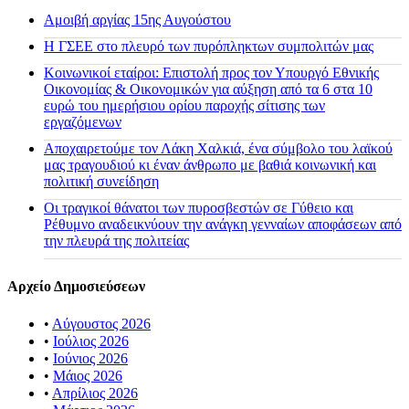
Αμοιβή αργίας 15ης Αυγούστου
H ΓΣΕΕ στο πλευρό των πυρόπληκτων συμπολιτών μας
Κοινωνικοί εταίροι: Επιστολή προς τον Υπουργό Εθνικής
Οικονομίας & Οικονομικών για αύξηση από τα 6 στα 10
ευρώ του ημερήσιου ορίου παροχής σίτισης των
εργαζόμενων
Αποχαιρετούμε τον Λάκη Χαλκιά, ένα σύμβολο του λαϊκού
μας τραγουδιού κι έναν άνθρωπο με βαθιά κοινωνική και
πολιτική συνείδηση
Οι τραγικοί θάνατοι των πυροσβεστών σε Γύθειο και
Ρέθυμνο αναδεικνύουν την ανάγκη γενναίων αποφάσεων από
την πλευρά της πολιτείας
Αρχείο Δημοσιεύσεων
•
Αύγουστος 2026
•
Ιούλιος 2026
•
Ιούνιος 2026
•
Μάιος 2026
•
Απρίλιος 2026