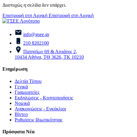
Δυστυχώς η σελίδα δεν υπάρχει.
Επιστροφή στη Αρχική
Επιστροφή στη Αρχική
info@gsee.gr
210 8202100
Πατησίων 69 & Αινιάνος 2,
10434 Αθήνα, ΤΘ 3626, ΤΚ 10210
Ενημέρωση
Δελτία Τύπου
Γενικά
Γραμματείες
Εκδηλώσεις - Κινητοποιήσεις
Νομικά
Ανακοινώσεις - Εγκύκλιοι
Βίντεο
Ρυθμίσεις Ιδιωτικότητας
Πρόσφατα Νέα