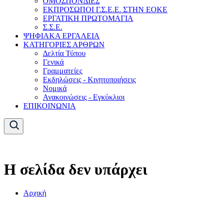
ΟΜΟΣΠΟΝΔΙΕΣ
ΕΚΠΡΟΣΩΠΟΙ Γ.Σ.Ε.Ε. ΣΤΗΝ ΕΟΚΕ
ΕΡΓΑΤΙΚΗ ΠΡΩΤΟΜΑΓΙΑ
Σ.Σ.Ε.
ΨΗΦΙΑΚΑ ΕΡΓΑΛΕΙΑ
ΚΑΤΗΓΟΡΙΕΣ ΑΡΘΡΩΝ
Δελτία Τύπου
Γενικά
Γραμματείες
Εκδηλώσεις - Κινητοποιήσεις
Νομικά
Ανακοινώσεις - Εγκύκλιοι
ΕΠΙΚΟΙΝΩΝΙΑ
Η σελίδα δεν υπάρχει
Αρχική