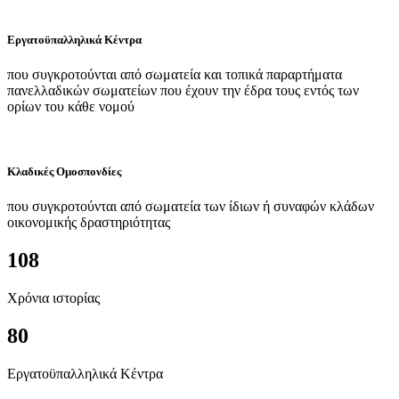
Εργατοϋπαλληλικά Κέντρα
που συγκροτούνται από σωματεία και τοπικά παραρτήματα
πανελλαδικών σωματείων που έχουν την έδρα τους εντός των
ορίων του κάθε νομού
Κλαδικές Ομοσπονδίες
που συγκροτούνται από σωματεία των ίδιων ή συναφών κλάδων
οικονομικής δραστηριότητας
108
Χρόνια ιστορίας
80
Εργατοϋπαλληλικά Κέντρα