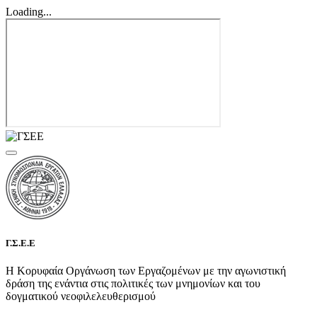
Loading...
Γ.Σ.Ε.Ε
Η Κορυφαία Οργάνωση των Εργαζομένων με την αγωνιστική
δράση της ενάντια στις πολιτικές των μνημονίων και του
δογματικού νεοφιλελευθερισμού