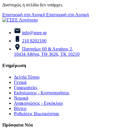
Δυστυχώς η σελίδα δεν υπάρχει.
Επιστροφή στη Αρχική
Επιστροφή στη Αρχική
info@gsee.gr
210 8202100
Πατησίων 69 & Αινιάνος 2,
10434 Αθήνα, ΤΘ 3626, ΤΚ 10210
Ενημέρωση
Δελτία Τύπου
Γενικά
Γραμματείες
Εκδηλώσεις - Κινητοποιήσεις
Νομικά
Ανακοινώσεις - Εγκύκλιοι
Βίντεο
Ρυθμίσεις Ιδιωτικότητας
Πρόσφατα Νέα