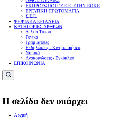
ΟΜΟΣΠΟΝΔΙΕΣ
ΕΚΠΡΟΣΩΠΟΙ Γ.Σ.Ε.Ε. ΣΤΗΝ ΕΟΚΕ
ΕΡΓΑΤΙΚΗ ΠΡΩΤΟΜΑΓΙΑ
Σ.Σ.Ε.
ΨΗΦΙΑΚΑ ΕΡΓΑΛΕΙΑ
ΚΑΤΗΓΟΡΙΕΣ ΑΡΘΡΩΝ
Δελτία Τύπου
Γενικά
Γραμματείες
Εκδηλώσεις - Κινητοποιήσεις
Νομικά
Ανακοινώσεις - Εγκύκλιοι
ΕΠΙΚΟΙΝΩΝΙΑ
Η σελίδα δεν υπάρχει
Αρχική