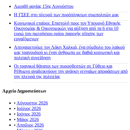
Αμοιβή αργίας 15ης Αυγούστου
H ΓΣΕΕ στο πλευρό των πυρόπληκτων συμπολιτών μας
Κοινωνικοί εταίροι: Επιστολή προς τον Υπουργό Εθνικής
Οικονομίας & Οικονομικών για αύξηση από τα 6 στα 10
ευρώ του ημερήσιου ορίου παροχής σίτισης των
εργαζόμενων
Αποχαιρετούμε τον Λάκη Χαλκιά, ένα σύμβολο του λαϊκού
μας τραγουδιού κι έναν άνθρωπο με βαθιά κοινωνική και
πολιτική συνείδηση
Οι τραγικοί θάνατοι των πυροσβεστών σε Γύθειο και
Ρέθυμνο αναδεικνύουν την ανάγκη γενναίων αποφάσεων από
την πλευρά της πολιτείας
Αρχείο Δημοσιεύσεων
•
Αύγουστος 2026
•
Ιούλιος 2026
•
Ιούνιος 2026
•
Μάιος 2026
•
Απρίλιος 2026