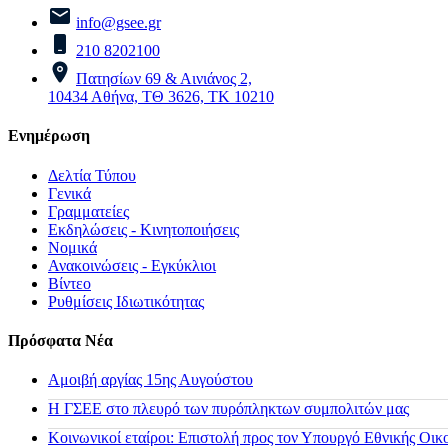
info@gsee.gr
210 8202100
Πατησίων 69 & Αινιάνος 2,
10434 Αθήνα, ΤΘ 3626, ΤΚ 10210
Ενημέρωση
Δελτία Τύπου
Γενικά
Γραμματείες
Εκδηλώσεις - Κινητοποιήσεις
Νομικά
Ανακοινώσεις - Εγκύκλιοι
Βίντεο
Ρυθμίσεις Ιδιωτικότητας
Πρόσφατα Νέα
Αμοιβή αργίας 15ης Αυγούστου
H ΓΣΕΕ στο πλευρό των πυρόπληκτων συμπολιτών μας
Κοινωνικοί εταίροι: Επιστολή προς τον Υπουργό Εθνικής Οικ