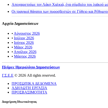
Αποχαιρετούμε τον Λάκη Χαλκιά, ένα σύμβολο του λαϊκού μας
Οι τραγικοί θάνατοι των πυροσβεστών σε Γύθειο και Ρέθυμνο
Αρχείο Δημοσιεύσεων
•
Αύγουστος 2026
•
Ιούλιος 2026
•
Ιούνιος 2026
•
Μάιος 2026
•
Απρίλιος 2026
•
Μάρτιος 2026
Πλήρες Ημερολόγιο Δημοσιεύσεων
Γ.Σ.Ε.Ε
© 2026 All rights reserved.
ΠΡΟΣΩΠΙΚΑ ΔΕΔΟΜΕΝΑ
ΑΔΗΛΩΤΗ ΕΡΓΑΣΙΑ
ΠΡΟΣΒΑΣΙΜΟΤΗΤΑ
Διαχείριση Ιδιωτικότητας