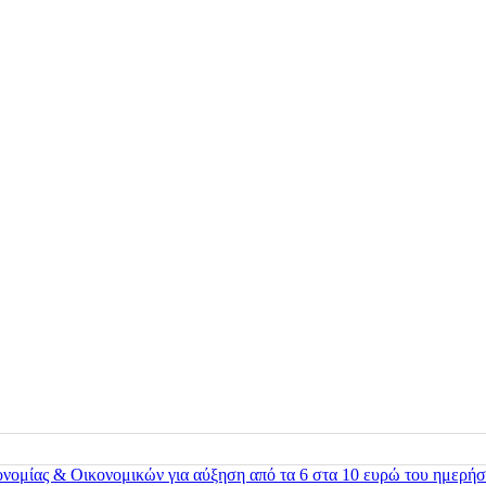
ονομίας & Οικονομικών για αύξηση από τα 6 στα 10 ευρώ του ημερήσ