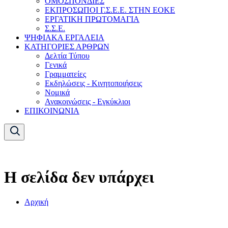
ΟΜΟΣΠΟΝΔΙΕΣ
ΕΚΠΡΟΣΩΠΟΙ Γ.Σ.Ε.Ε. ΣΤΗΝ ΕΟΚΕ
ΕΡΓΑΤΙΚΗ ΠΡΩΤΟΜΑΓΙΑ
Σ.Σ.Ε.
ΨΗΦΙΑΚΑ ΕΡΓΑΛΕΙΑ
ΚΑΤΗΓΟΡΙΕΣ ΑΡΘΡΩΝ
Δελτία Τύπου
Γενικά
Γραμματείες
Εκδηλώσεις - Κινητοποιήσεις
Νομικά
Ανακοινώσεις - Εγκύκλιοι
ΕΠΙΚΟΙΝΩΝΙΑ
Η σελίδα δεν υπάρχει
Αρχική