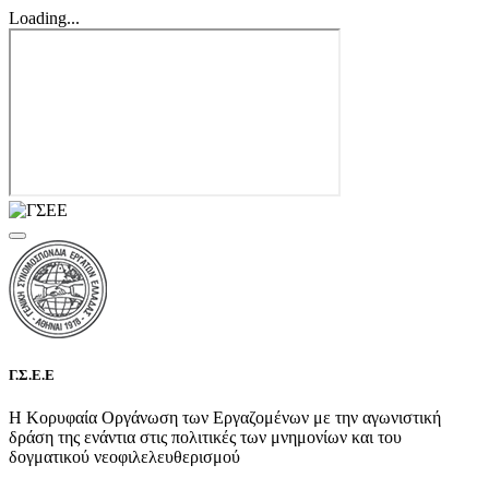
Loading...
Γ.Σ.Ε.Ε
Η Κορυφαία Οργάνωση των Εργαζομένων με την αγωνιστική
δράση της ενάντια στις πολιτικές των μνημονίων και του
δογματικού νεοφιλελευθερισμού