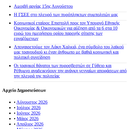
Αμοιβή αργίας 15ης Αυγούστου
H ΓΣΕΕ στο πλευρό των πυρόπληκτων συμπολιτών μας
Κοινωνικοί εταίροι: Επιστολή προς τον Υπουργό Εθνικής
Οικονομίας & Οικονομικών για αύξηση από τα 6 στα 10
ευρώ του ημερήσιου ορίου παροχής σίτισης των
εργαζόμενων
Αποχαιρετούμε τον Λάκη Χαλκιά, ένα σύμβολο του λαϊκού
μας τραγουδιού κι έναν άνθρωπο με βαθιά κοινωνική και
πολιτική συνείδηση
Οι τραγικοί θάνατοι των πυροσβεστών σε Γύθειο και
Ρέθυμνο αναδεικνύουν την ανάγκη γενναίων αποφάσεων από
την πλευρά της πολιτείας
Αρχείο Δημοσιεύσεων
•
Αύγουστος 2026
•
Ιούλιος 2026
•
Ιούνιος 2026
•
Μάιος 2026
•
Απρίλιος 2026