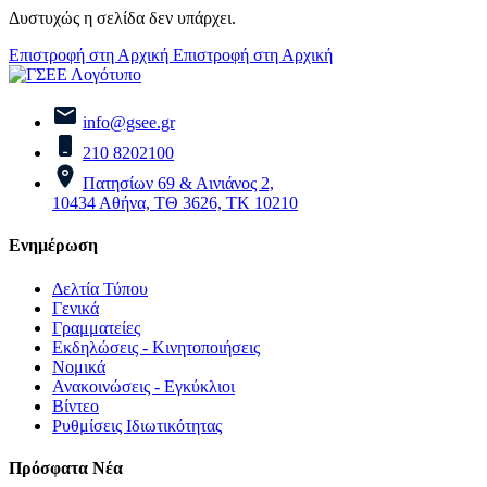
Δυστυχώς η σελίδα δεν υπάρχει.
Επιστροφή στη Αρχική
Επιστροφή στη Αρχική
info@gsee.gr
210 8202100
Πατησίων 69 & Αινιάνος 2,
10434 Αθήνα, ΤΘ 3626, ΤΚ 10210
Ενημέρωση
Δελτία Τύπου
Γενικά
Γραμματείες
Εκδηλώσεις - Κινητοποιήσεις
Νομικά
Ανακοινώσεις - Εγκύκλιοι
Βίντεο
Ρυθμίσεις Ιδιωτικότητας
Πρόσφατα Νέα