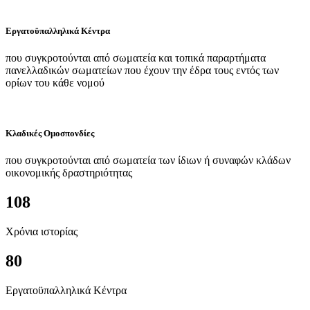
Εργατοϋπαλληλικά Κέντρα
που συγκροτούνται από σωματεία και τοπικά παραρτήματα
πανελλαδικών σωματείων που έχουν την έδρα τους εντός των
ορίων του κάθε νομού
Κλαδικές Ομοσπονδίες
που συγκροτούνται από σωματεία των ίδιων ή συναφών κλάδων
οικονομικής δραστηριότητας
108
Χρόνια ιστορίας
80
Εργατοϋπαλληλικά Κέντρα