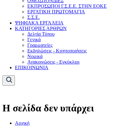
ΟΜΟΣΠΟΝΔΙΕΣ
ΕΚΠΡΟΣΩΠΟΙ Γ.Σ.Ε.Ε. ΣΤΗΝ ΕΟΚΕ
ΕΡΓΑΤΙΚΗ ΠΡΩΤΟΜΑΓΙΑ
Σ.Σ.Ε.
ΨΗΦΙΑΚΑ ΕΡΓΑΛΕΙΑ
ΚΑΤΗΓΟΡΙΕΣ ΑΡΘΡΩΝ
Δελτία Τύπου
Γενικά
Γραμματείες
Εκδηλώσεις - Κινητοποιήσεις
Νομικά
Ανακοινώσεις - Εγκύκλιοι
ΕΠΙΚΟΙΝΩΝΙΑ
Η σελίδα δεν υπάρχει
Αρχική