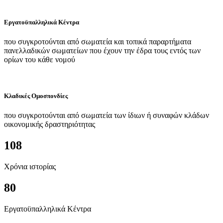
Εργατοϋπαλληλικά Κέντρα
που συγκροτούνται από σωματεία και τοπικά παραρτήματα
πανελλαδικών σωματείων που έχουν την έδρα τους εντός των
ορίων του κάθε νομού
Κλαδικές Ομοσπονδίες
που συγκροτούνται από σωματεία των ίδιων ή συναφών κλάδων
οικονομικής δραστηριότητας
108
Χρόνια ιστορίας
80
Εργατοϋπαλληλικά Κέντρα