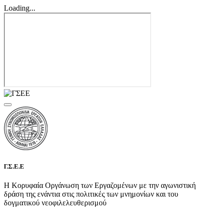
Loading...
Γ.Σ.Ε.Ε
Η Κορυφαία Οργάνωση των Εργαζομένων με την αγωνιστική
δράση της ενάντια στις πολιτικές των μνημονίων και του
δογματικού νεοφιλελευθερισμού