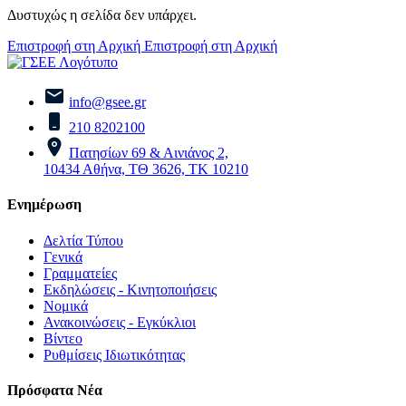
Δυστυχώς η σελίδα δεν υπάρχει.
Επιστροφή στη Αρχική
Επιστροφή στη Αρχική
info@gsee.gr
210 8202100
Πατησίων 69 & Αινιάνος 2,
10434 Αθήνα, ΤΘ 3626, ΤΚ 10210
Ενημέρωση
Δελτία Τύπου
Γενικά
Γραμματείες
Εκδηλώσεις - Κινητοποιήσεις
Νομικά
Ανακοινώσεις - Εγκύκλιοι
Βίντεο
Ρυθμίσεις Ιδιωτικότητας
Πρόσφατα Νέα