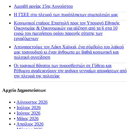
Αμοιβή αργίας 15ης Αυγούστου
H ΓΣΕΕ στο πλευρό των πυρόπληκτων συμπολιτών μας
Κοινωνικοί εταίροι: Επιστολή προς τον Υπουργό Εθνικής
Οικονομίας & Οικονομικών για αύξηση από τα 6 στα 10
ευρώ του ημερήσιου ορίου παροχής σίτισης των
εργαζόμενων
Αποχαιρετούμε τον Λάκη Χαλκιά, ένα σύμβολο του λαϊκού
μας τραγουδιού κι έναν άνθρωπο με βαθιά κοινωνική και
πολιτική συνείδηση
Οι τραγικοί θάνατοι των πυροσβεστών σε Γύθειο και
Ρέθυμνο αναδεικνύουν την ανάγκη γενναίων αποφάσεων από
την πλευρά της πολιτείας
Αρχείο Δημοσιεύσεων
•
Αύγουστος 2026
•
Ιούλιος 2026
•
Ιούνιος 2026
•
Μάιος 2026
•
Απρίλιος 2026