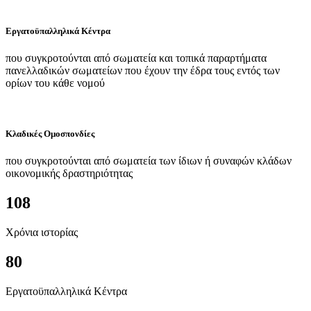
Εργατοϋπαλληλικά Κέντρα
που συγκροτούνται από σωματεία και τοπικά παραρτήματα
πανελλαδικών σωματείων που έχουν την έδρα τους εντός των
ορίων του κάθε νομού
Κλαδικές Ομοσπονδίες
που συγκροτούνται από σωματεία των ίδιων ή συναφών κλάδων
οικονομικής δραστηριότητας
108
Χρόνια ιστορίας
80
Εργατοϋπαλληλικά Κέντρα