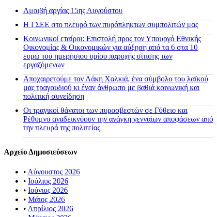
Αμοιβή αργίας 15ης Αυγούστου
H ΓΣΕΕ στο πλευρό των πυρόπληκτων συμπολιτών μας
Κοινωνικοί εταίροι: Επιστολή προς τον Υπουργό Εθνικής
Οικονομίας & Οικονομικών για αύξηση από τα 6 στα 10
ευρώ του ημερήσιου ορίου παροχής σίτισης των
εργαζόμενων
Αποχαιρετούμε τον Λάκη Χαλκιά, ένα σύμβολο του λαϊκού
μας τραγουδιού κι έναν άνθρωπο με βαθιά κοινωνική και
πολιτική συνείδηση
Οι τραγικοί θάνατοι των πυροσβεστών σε Γύθειο και
Ρέθυμνο αναδεικνύουν την ανάγκη γενναίων αποφάσεων από
την πλευρά της πολιτείας
Αρχείο Δημοσιεύσεων
•
Αύγουστος 2026
•
Ιούλιος 2026
•
Ιούνιος 2026
•
Μάιος 2026
•
Απρίλιος 2026