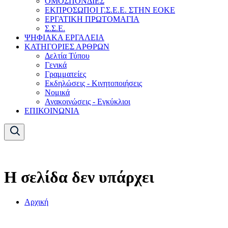
ΟΜΟΣΠΟΝΔΙΕΣ
ΕΚΠΡΟΣΩΠΟΙ Γ.Σ.Ε.Ε. ΣΤΗΝ ΕΟΚΕ
ΕΡΓΑΤΙΚΗ ΠΡΩΤΟΜΑΓΙΑ
Σ.Σ.Ε.
ΨΗΦΙΑΚΑ ΕΡΓΑΛΕΙΑ
ΚΑΤΗΓΟΡΙΕΣ ΑΡΘΡΩΝ
Δελτία Τύπου
Γενικά
Γραμματείες
Εκδηλώσεις - Κινητοποιήσεις
Νομικά
Ανακοινώσεις - Εγκύκλιοι
ΕΠΙΚΟΙΝΩΝΙΑ
Η σελίδα δεν υπάρχει
Αρχική