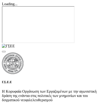
Loading...
Γ.Σ.Ε.Ε
Η Κορυφαία Οργάνωση των Εργαζομένων με την αγωνιστική
δράση της ενάντια στις πολιτικές των μνημονίων και του
δογματικού νεοφιλελευθερισμού