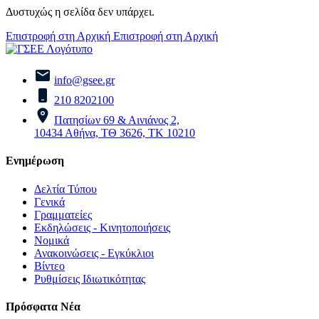
Δυστυχώς η σελίδα δεν υπάρχει.
Επιστροφή στη Αρχική
Επιστροφή στη Αρχική
info@gsee.gr
210 8202100
Πατησίων 69 & Αινιάνος 2,
10434 Αθήνα, ΤΘ 3626, ΤΚ 10210
Ενημέρωση
Δελτία Τύπου
Γενικά
Γραμματείες
Εκδηλώσεις - Κινητοποιήσεις
Νομικά
Ανακοινώσεις - Εγκύκλιοι
Βίντεο
Ρυθμίσεις Ιδιωτικότητας
Πρόσφατα Νέα