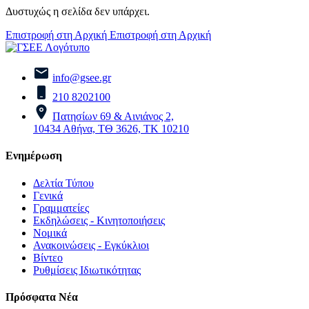
Δυστυχώς η σελίδα δεν υπάρχει.
Επιστροφή στη Αρχική
Επιστροφή στη Αρχική
info@gsee.gr
210 8202100
Πατησίων 69 & Αινιάνος 2,
10434 Αθήνα, ΤΘ 3626, ΤΚ 10210
Ενημέρωση
Δελτία Τύπου
Γενικά
Γραμματείες
Εκδηλώσεις - Κινητοποιήσεις
Νομικά
Ανακοινώσεις - Εγκύκλιοι
Βίντεο
Ρυθμίσεις Ιδιωτικότητας
Πρόσφατα Νέα