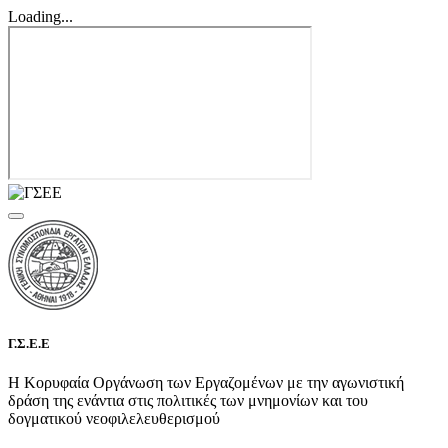
Loading...
Γ.Σ.Ε.Ε
Η Κορυφαία Οργάνωση των Εργαζομένων με την αγωνιστική
δράση της ενάντια στις πολιτικές των μνημονίων και του
δογματικού νεοφιλελευθερισμού