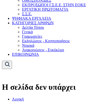
ΟΜΟΣΠΟΝΔΙΕΣ
ΕΚΠΡΟΣΩΠΟΙ Γ.Σ.Ε.Ε. ΣΤΗΝ ΕΟΚΕ
ΕΡΓΑΤΙΚΗ ΠΡΩΤΟΜΑΓΙΑ
Σ.Σ.Ε.
ΨΗΦΙΑΚΑ ΕΡΓΑΛΕΙΑ
ΚΑΤΗΓΟΡΙΕΣ ΑΡΘΡΩΝ
Δελτία Τύπου
Γενικά
Γραμματείες
Εκδηλώσεις - Κινητοποιήσεις
Νομικά
Ανακοινώσεις - Εγκύκλιοι
ΕΠΙΚΟΙΝΩΝΙΑ
Η σελίδα δεν υπάρχει
Αρχική