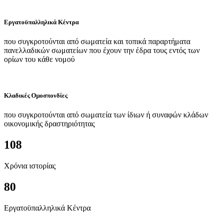
Εργατοϋπαλληλικά Κέντρα
που συγκροτούνται από σωματεία και τοπικά παραρτήματα
πανελλαδικών σωματείων που έχουν την έδρα τους εντός των
ορίων του κάθε νομού
Κλαδικές Ομοσπονδίες
που συγκροτούνται από σωματεία των ίδιων ή συναφών κλάδων
οικονομικής δραστηριότητας
108
Χρόνια ιστορίας
80
Εργατοϋπαλληλικά Κέντρα