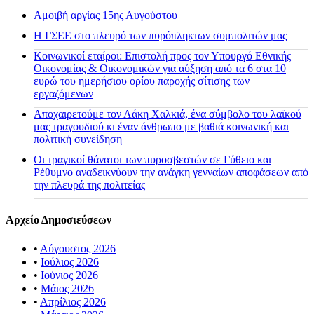
Αμοιβή αργίας 15ης Αυγούστου
H ΓΣΕΕ στο πλευρό των πυρόπληκτων συμπολιτών μας
Κοινωνικοί εταίροι: Επιστολή προς τον Υπουργό Εθνικής
Οικονομίας & Οικονομικών για αύξηση από τα 6 στα 10
ευρώ του ημερήσιου ορίου παροχής σίτισης των
εργαζόμενων
Αποχαιρετούμε τον Λάκη Χαλκιά, ένα σύμβολο του λαϊκού
μας τραγουδιού κι έναν άνθρωπο με βαθιά κοινωνική και
πολιτική συνείδηση
Οι τραγικοί θάνατοι των πυροσβεστών σε Γύθειο και
Ρέθυμνο αναδεικνύουν την ανάγκη γενναίων αποφάσεων από
την πλευρά της πολιτείας
Αρχείο Δημοσιεύσεων
•
Αύγουστος 2026
•
Ιούλιος 2026
•
Ιούνιος 2026
•
Μάιος 2026
•
Απρίλιος 2026