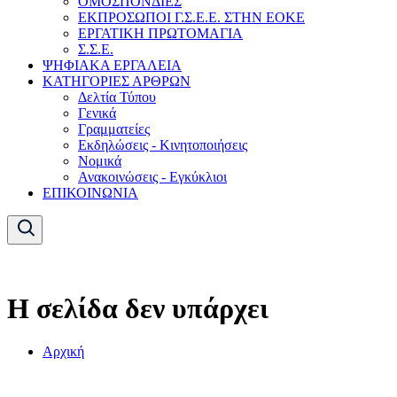
ΟΜΟΣΠΟΝΔΙΕΣ
ΕΚΠΡΟΣΩΠΟΙ Γ.Σ.Ε.Ε. ΣΤΗΝ ΕΟΚΕ
ΕΡΓΑΤΙΚΗ ΠΡΩΤΟΜΑΓΙΑ
Σ.Σ.Ε.
ΨΗΦΙΑΚΑ ΕΡΓΑΛΕΙΑ
ΚΑΤΗΓΟΡΙΕΣ ΑΡΘΡΩΝ
Δελτία Τύπου
Γενικά
Γραμματείες
Εκδηλώσεις - Κινητοποιήσεις
Νομικά
Ανακοινώσεις - Εγκύκλιοι
ΕΠΙΚΟΙΝΩΝΙΑ
Η σελίδα δεν υπάρχει
Αρχική