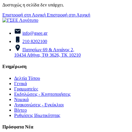
Δυστυχώς η σελίδα δεν υπάρχει.
Επιστροφή στη Αρχική
Επιστροφή στη Αρχική
info@gsee.gr
210 8202100
Πατησίων 69 & Αινιάνος 2,
10434 Αθήνα, ΤΘ 3626, ΤΚ 10210
Ενημέρωση
Δελτία Τύπου
Γενικά
Γραμματείες
Εκδηλώσεις - Κινητοποιήσεις
Νομικά
Ανακοινώσεις - Εγκύκλιοι
Βίντεο
Ρυθμίσεις Ιδιωτικότητας
Πρόσφατα Νέα