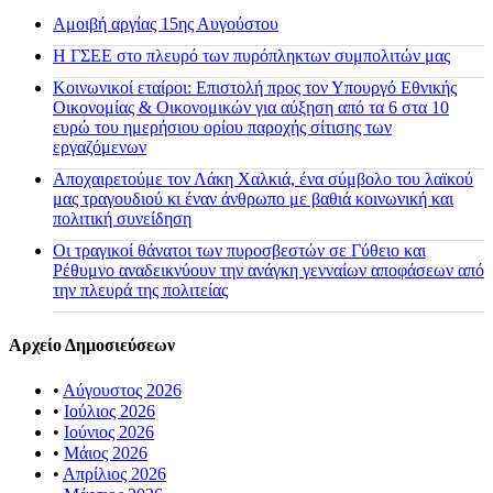
Αμοιβή αργίας 15ης Αυγούστου
H ΓΣΕΕ στο πλευρό των πυρόπληκτων συμπολιτών μας
Κοινωνικοί εταίροι: Επιστολή προς τον Υπουργό Εθνικής
Οικονομίας & Οικονομικών για αύξηση από τα 6 στα 10
ευρώ του ημερήσιου ορίου παροχής σίτισης των
εργαζόμενων
Αποχαιρετούμε τον Λάκη Χαλκιά, ένα σύμβολο του λαϊκού
μας τραγουδιού κι έναν άνθρωπο με βαθιά κοινωνική και
πολιτική συνείδηση
Οι τραγικοί θάνατοι των πυροσβεστών σε Γύθειο και
Ρέθυμνο αναδεικνύουν την ανάγκη γενναίων αποφάσεων από
την πλευρά της πολιτείας
Αρχείο Δημοσιεύσεων
•
Αύγουστος 2026
•
Ιούλιος 2026
•
Ιούνιος 2026
•
Μάιος 2026
•
Απρίλιος 2026