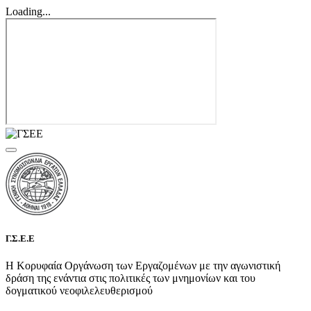
Loading...
Γ.Σ.Ε.Ε
Η Κορυφαία Οργάνωση των Εργαζομένων με την αγωνιστική
δράση της ενάντια στις πολιτικές των μνημονίων και του
δογματικού νεοφιλελευθερισμού