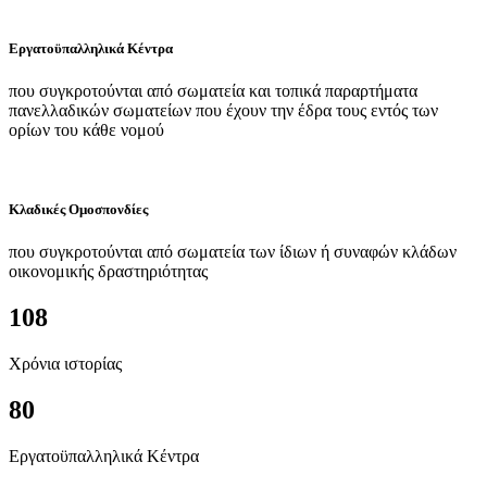
Εργατοϋπαλληλικά Κέντρα
που συγκροτούνται από σωματεία και τοπικά παραρτήματα
πανελλαδικών σωματείων που έχουν την έδρα τους εντός των
ορίων του κάθε νομού
Κλαδικές Ομοσπονδίες
που συγκροτούνται από σωματεία των ίδιων ή συναφών κλάδων
οικονομικής δραστηριότητας
108
Χρόνια ιστορίας
80
Εργατοϋπαλληλικά Κέντρα