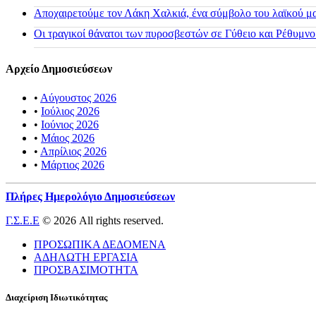
Αποχαιρετούμε τον Λάκη Χαλκιά, ένα σύμβολο του λαϊκού μας
Οι τραγικοί θάνατοι των πυροσβεστών σε Γύθειο και Ρέθυμνο
Αρχείο Δημοσιεύσεων
•
Αύγουστος 2026
•
Ιούλιος 2026
•
Ιούνιος 2026
•
Μάιος 2026
•
Απρίλιος 2026
•
Μάρτιος 2026
Πλήρες Ημερολόγιο Δημοσιεύσεων
Γ.Σ.Ε.Ε
© 2026 All rights reserved.
ΠΡΟΣΩΠΙΚΑ ΔΕΔΟΜΕΝΑ
ΑΔΗΛΩΤΗ ΕΡΓΑΣΙΑ
ΠΡΟΣΒΑΣΙΜΟΤΗΤΑ
Διαχείριση Ιδιωτικότητας