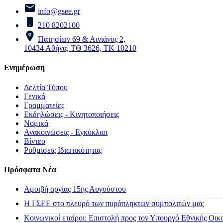
info@gsee.gr
210 8202100
Πατησίων 69 & Αινιάνος 2,
10434 Αθήνα, ΤΘ 3626, ΤΚ 10210
Ενημέρωση
Δελτία Τύπου
Γενικά
Γραμματείες
Εκδηλώσεις - Κινητοποιήσεις
Νομικά
Ανακοινώσεις - Εγκύκλιοι
Βίντεο
Ρυθμίσεις Ιδιωτικότητας
Πρόσφατα Νέα
Αμοιβή αργίας 15ης Αυγούστου
H ΓΣΕΕ στο πλευρό των πυρόπληκτων συμπολιτών μας
Κοινωνικοί εταίροι: Επιστολή προς τον Υπουργό Εθνικής Οικ