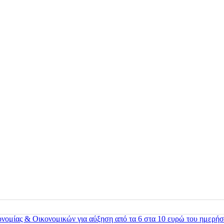
ονομίας & Οικονομικών για αύξηση από τα 6 στα 10 ευρώ του ημερήσ