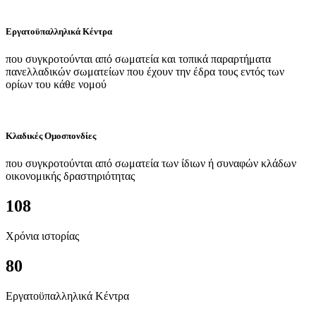
Εργατοϋπαλληλικά Κέντρα
που συγκροτούνται από σωματεία και τοπικά παραρτήματα
πανελλαδικών σωματείων που έχουν την έδρα τους εντός των
ορίων του κάθε νομού
Κλαδικές Ομοσπονδίες
που συγκροτούνται από σωματεία των ίδιων ή συναφών κλάδων
οικονομικής δραστηριότητας
108
Χρόνια ιστορίας
80
Εργατοϋπαλληλικά Κέντρα