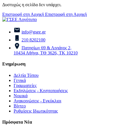
Δυστυχώς η σελίδα δεν υπάρχει.
Επιστροφή στη Αρχική
Επιστροφή στη Αρχική
info@gsee.gr
210 8202100
Πατησίων 69 & Αινιάνος 2,
10434 Αθήνα, ΤΘ 3626, ΤΚ 10210
Ενημέρωση
Δελτία Τύπου
Γενικά
Γραμματείες
Εκδηλώσεις - Κινητοποιήσεις
Νομικά
Ανακοινώσεις - Εγκύκλιοι
Βίντεο
Ρυθμίσεις Ιδιωτικότητας
Πρόσφατα Νέα