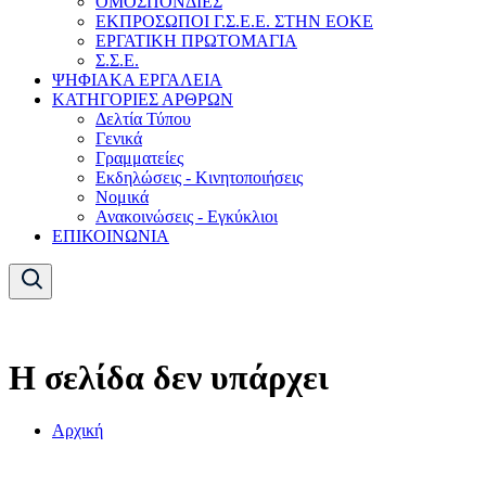
ΟΜΟΣΠΟΝΔΙΕΣ
ΕΚΠΡΟΣΩΠΟΙ Γ.Σ.Ε.Ε. ΣΤΗΝ ΕΟΚΕ
ΕΡΓΑΤΙΚΗ ΠΡΩΤΟΜΑΓΙΑ
Σ.Σ.Ε.
ΨΗΦΙΑΚΑ ΕΡΓΑΛΕΙΑ
ΚΑΤΗΓΟΡΙΕΣ ΑΡΘΡΩΝ
Δελτία Τύπου
Γενικά
Γραμματείες
Εκδηλώσεις - Κινητοποιήσεις
Νομικά
Ανακοινώσεις - Εγκύκλιοι
ΕΠΙΚΟΙΝΩΝΙΑ
Η σελίδα δεν υπάρχει
Αρχική