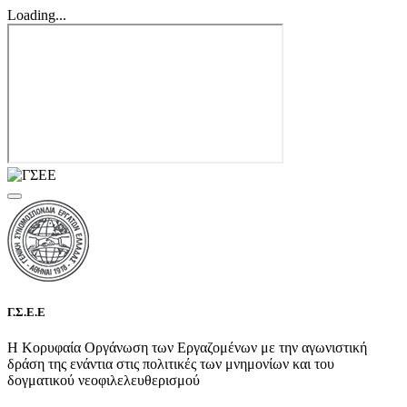
Loading...
Γ.Σ.Ε.Ε
Η Κορυφαία Οργάνωση των Εργαζομένων με την αγωνιστική
δράση της ενάντια στις πολιτικές των μνημονίων και του
δογματικού νεοφιλελευθερισμού