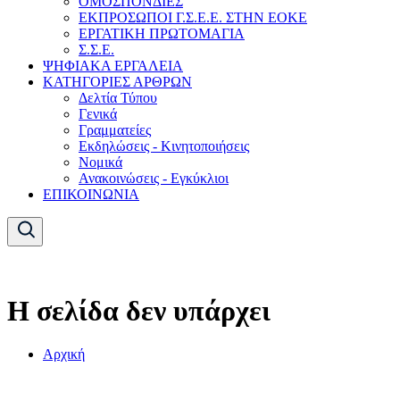
ΟΜΟΣΠΟΝΔΙΕΣ
ΕΚΠΡΟΣΩΠΟΙ Γ.Σ.Ε.Ε. ΣΤΗΝ ΕΟΚΕ
ΕΡΓΑΤΙΚΗ ΠΡΩΤΟΜΑΓΙΑ
Σ.Σ.Ε.
ΨΗΦΙΑΚΑ ΕΡΓΑΛΕΙΑ
ΚΑΤΗΓΟΡΙΕΣ ΑΡΘΡΩΝ
Δελτία Τύπου
Γενικά
Γραμματείες
Εκδηλώσεις - Κινητοποιήσεις
Νομικά
Ανακοινώσεις - Εγκύκλιοι
ΕΠΙΚΟΙΝΩΝΙΑ
Η σελίδα δεν υπάρχει
Αρχική