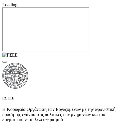
Loading...
Γ.Σ.Ε.Ε
Η Κορυφαία Οργάνωση των Εργαζομένων με την αγωνιστική
δράση της ενάντια στις πολιτικές των μνημονίων και του
δογματικού νεοφιλελευθερισμού