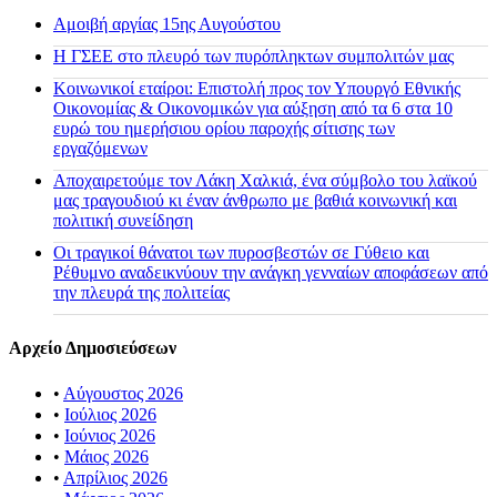
Αμοιβή αργίας 15ης Αυγούστου
H ΓΣΕΕ στο πλευρό των πυρόπληκτων συμπολιτών μας
Κοινωνικοί εταίροι: Επιστολή προς τον Υπουργό Εθνικής
Οικονομίας & Οικονομικών για αύξηση από τα 6 στα 10
ευρώ του ημερήσιου ορίου παροχής σίτισης των
εργαζόμενων
Αποχαιρετούμε τον Λάκη Χαλκιά, ένα σύμβολο του λαϊκού
μας τραγουδιού κι έναν άνθρωπο με βαθιά κοινωνική και
πολιτική συνείδηση
Οι τραγικοί θάνατοι των πυροσβεστών σε Γύθειο και
Ρέθυμνο αναδεικνύουν την ανάγκη γενναίων αποφάσεων από
την πλευρά της πολιτείας
Αρχείο Δημοσιεύσεων
•
Αύγουστος 2026
•
Ιούλιος 2026
•
Ιούνιος 2026
•
Μάιος 2026
•
Απρίλιος 2026