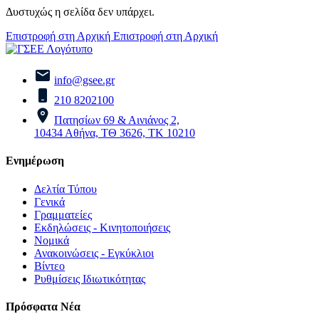
Δυστυχώς η σελίδα δεν υπάρχει.
Επιστροφή στη Αρχική
Επιστροφή στη Αρχική
info@gsee.gr
210 8202100
Πατησίων 69 & Αινιάνος 2,
10434 Αθήνα, ΤΘ 3626, ΤΚ 10210
Ενημέρωση
Δελτία Τύπου
Γενικά
Γραμματείες
Εκδηλώσεις - Κινητοποιήσεις
Νομικά
Ανακοινώσεις - Εγκύκλιοι
Βίντεο
Ρυθμίσεις Ιδιωτικότητας
Πρόσφατα Νέα