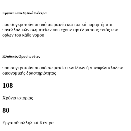
Εργατοϋπαλληλικά Κέντρα
που συγκροτούνται από σωματεία και τοπικά παραρτήματα
πανελλαδικών σωματείων που έχουν την έδρα τους εντός των
ορίων του κάθε νομού
Κλαδικές Ομοσπονδίες
που συγκροτούνται από σωματεία των ίδιων ή συναφών κλάδων
οικονομικής δραστηριότητας
108
Χρόνια ιστορίας
80
Εργατοϋπαλληλικά Κέντρα