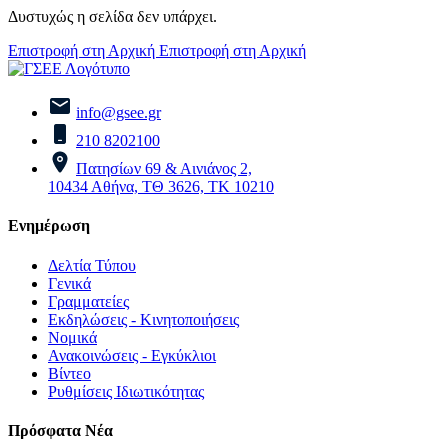
Δυστυχώς η σελίδα δεν υπάρχει.
Επιστροφή στη Αρχική
Επιστροφή στη Αρχική
info@gsee.gr
210 8202100
Πατησίων 69 & Αινιάνος 2,
10434 Αθήνα, ΤΘ 3626, ΤΚ 10210
Ενημέρωση
Δελτία Τύπου
Γενικά
Γραμματείες
Εκδηλώσεις - Κινητοποιήσεις
Νομικά
Ανακοινώσεις - Εγκύκλιοι
Βίντεο
Ρυθμίσεις Ιδιωτικότητας
Πρόσφατα Νέα