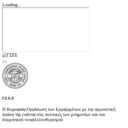
Loading...
Γ.Σ.Ε.Ε
Η Κορυφαία Οργάνωση των Εργαζομένων με την αγωνιστική
δράση της ενάντια στις πολιτικές των μνημονίων και του
δογματικού νεοφιλελευθερισμού