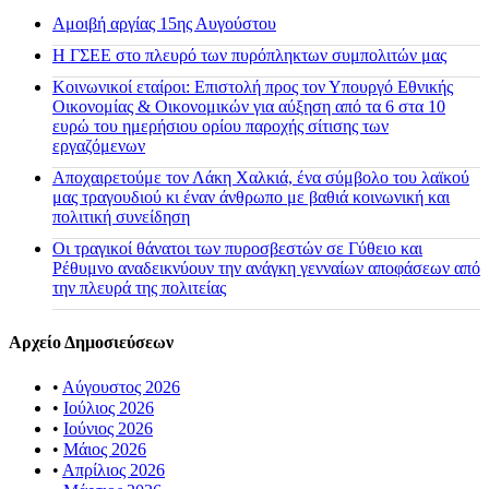
Αμοιβή αργίας 15ης Αυγούστου
H ΓΣΕΕ στο πλευρό των πυρόπληκτων συμπολιτών μας
Κοινωνικοί εταίροι: Επιστολή προς τον Υπουργό Εθνικής
Οικονομίας & Οικονομικών για αύξηση από τα 6 στα 10
ευρώ του ημερήσιου ορίου παροχής σίτισης των
εργαζόμενων
Αποχαιρετούμε τον Λάκη Χαλκιά, ένα σύμβολο του λαϊκού
μας τραγουδιού κι έναν άνθρωπο με βαθιά κοινωνική και
πολιτική συνείδηση
Οι τραγικοί θάνατοι των πυροσβεστών σε Γύθειο και
Ρέθυμνο αναδεικνύουν την ανάγκη γενναίων αποφάσεων από
την πλευρά της πολιτείας
Αρχείο Δημοσιεύσεων
•
Αύγουστος 2026
•
Ιούλιος 2026
•
Ιούνιος 2026
•
Μάιος 2026
•
Απρίλιος 2026