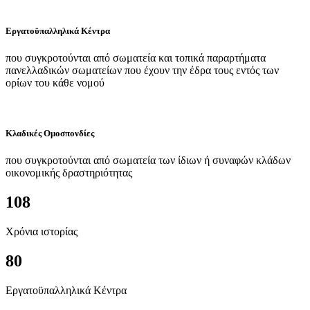
Εργατοϋπαλληλικά Κέντρα
που συγκροτούνται από σωματεία και τοπικά παραρτήματα
πανελλαδικών σωματείων που έχουν την έδρα τους εντός των
ορίων του κάθε νομού
Κλαδικές Ομοσπονδίες
που συγκροτούνται από σωματεία των ίδιων ή συναφών κλάδων
οικονομικής δραστηριότητας
108
Χρόνια ιστορίας
80
Εργατοϋπαλληλικά Κέντρα