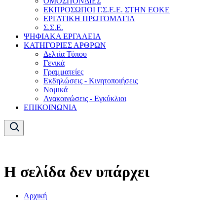
ΟΜΟΣΠΟΝΔΙΕΣ
ΕΚΠΡΟΣΩΠΟΙ Γ.Σ.Ε.Ε. ΣΤΗΝ ΕΟΚΕ
ΕΡΓΑΤΙΚΗ ΠΡΩΤΟΜΑΓΙΑ
Σ.Σ.Ε.
ΨΗΦΙΑΚΑ ΕΡΓΑΛΕΙΑ
ΚΑΤΗΓΟΡΙΕΣ ΑΡΘΡΩΝ
Δελτία Τύπου
Γενικά
Γραμματείες
Εκδηλώσεις - Κινητοποιήσεις
Νομικά
Ανακοινώσεις - Εγκύκλιοι
ΕΠΙΚΟΙΝΩΝΙΑ
Η σελίδα δεν υπάρχει
Αρχική