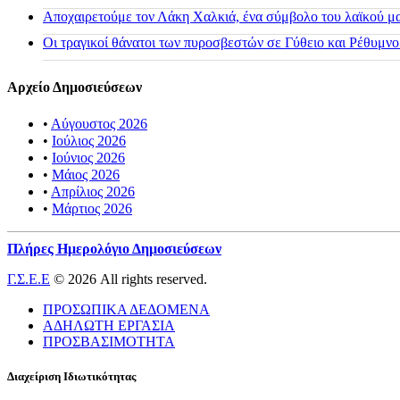
Αποχαιρετούμε τον Λάκη Χαλκιά, ένα σύμβολο του λαϊκού μας
Οι τραγικοί θάνατοι των πυροσβεστών σε Γύθειο και Ρέθυμνο
Αρχείο Δημοσιεύσεων
•
Αύγουστος 2026
•
Ιούλιος 2026
•
Ιούνιος 2026
•
Μάιος 2026
•
Απρίλιος 2026
•
Μάρτιος 2026
Πλήρες Ημερολόγιο Δημοσιεύσεων
Γ.Σ.Ε.Ε
© 2026 All rights reserved.
ΠΡΟΣΩΠΙΚΑ ΔΕΔΟΜΕΝΑ
ΑΔΗΛΩΤΗ ΕΡΓΑΣΙΑ
ΠΡΟΣΒΑΣΙΜΟΤΗΤΑ
Διαχείριση Ιδιωτικότητας