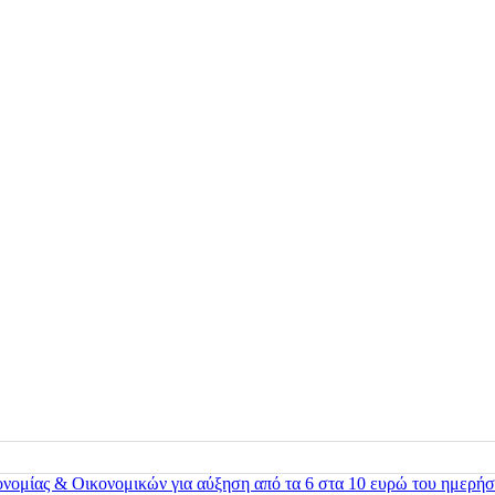
ονομίας & Οικονομικών για αύξηση από τα 6 στα 10 ευρώ του ημερήσ