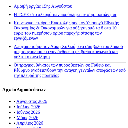
Αμοιβή αργίας 15ης Αυγούστου
H ΓΣΕΕ στο πλευρό των πυρόπληκτων συμπολιτών μας
Κοινωνικοί εταίροι: Επιστολή προς τον Υπουργό Εθνικής
Οικονομίας & Οικονομικών για αύξηση από τα 6 στα 10
ευρώ του ημερήσιου ορίου παροχής σίτισης των
εργαζόμενων
Αποχαιρετούμε τον Λάκη Χαλκιά, ένα σύμβολο του λαϊκού
μας τραγουδιού κι έναν άνθρωπο με βαθιά κοινωνική και
πολιτική συνείδηση
Οι τραγικοί θάνατοι των πυροσβεστών σε Γύθειο και
Ρέθυμνο αναδεικνύουν την ανάγκη γενναίων αποφάσεων από
την πλευρά της πολιτείας
Αρχείο Δημοσιεύσεων
•
Αύγουστος 2026
•
Ιούλιος 2026
•
Ιούνιος 2026
•
Μάιος 2026
•
Απρίλιος 2026