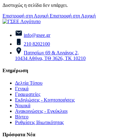
Δυστυχώς η σελίδα δεν υπάρχει.
Επιστροφή στη Αρχική
Επιστροφή στη Αρχική
info@gsee.gr
210 8202100
Πατησίων 69 & Αινιάνος 2,
10434 Αθήνα, ΤΘ 3626, ΤΚ 10210
Ενημέρωση
Δελτία Τύπου
Γενικά
Γραμματείες
Εκδηλώσεις - Κινητοποιήσεις
Νομικά
Ανακοινώσεις - Εγκύκλιοι
Βίντεο
Ρυθμίσεις Ιδιωτικότητας
Πρόσφατα Νέα