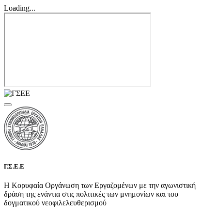
Loading...
Γ.Σ.Ε.Ε
Η Κορυφαία Οργάνωση των Εργαζομένων με την αγωνιστική
δράση της ενάντια στις πολιτικές των μνημονίων και του
δογματικού νεοφιλελευθερισμού