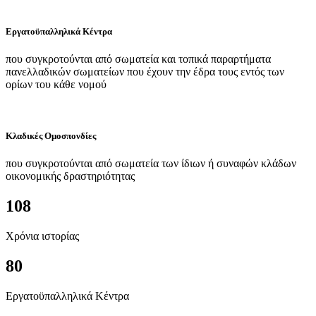
Εργατοϋπαλληλικά Κέντρα
που συγκροτούνται από σωματεία και τοπικά παραρτήματα
πανελλαδικών σωματείων που έχουν την έδρα τους εντός των
ορίων του κάθε νομού
Κλαδικές Ομοσπονδίες
που συγκροτούνται από σωματεία των ίδιων ή συναφών κλάδων
οικονομικής δραστηριότητας
108
Χρόνια ιστορίας
80
Εργατοϋπαλληλικά Κέντρα