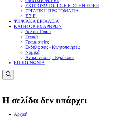
ΟΜΟΣΠΟΝΔΙΕΣ
ΕΚΠΡΟΣΩΠΟΙ Γ.Σ.Ε.Ε. ΣΤΗΝ ΕΟΚΕ
ΕΡΓΑΤΙΚΗ ΠΡΩΤΟΜΑΓΙΑ
Σ.Σ.Ε.
ΨΗΦΙΑΚΑ ΕΡΓΑΛΕΙΑ
ΚΑΤΗΓΟΡΙΕΣ ΑΡΘΡΩΝ
Δελτία Τύπου
Γενικά
Γραμματείες
Εκδηλώσεις - Κινητοποιήσεις
Νομικά
Ανακοινώσεις - Εγκύκλιοι
ΕΠΙΚΟΙΝΩΝΙΑ
Η σελίδα δεν υπάρχει
Αρχική