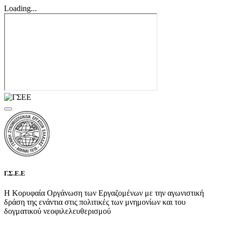
Loading...
Γ.Σ.Ε.Ε
Η Κορυφαία Οργάνωση των Εργαζομένων με την αγωνιστική
δράση της ενάντια στις πολιτικές των μνημονίων και του
δογματικού νεοφιλελευθερισμού