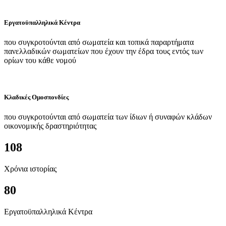
Εργατοϋπαλληλικά Κέντρα
που συγκροτούνται από σωματεία και τοπικά παραρτήματα
πανελλαδικών σωματείων που έχουν την έδρα τους εντός των
ορίων του κάθε νομού
Κλαδικές Ομοσπονδίες
που συγκροτούνται από σωματεία των ίδιων ή συναφών κλάδων
οικονομικής δραστηριότητας
108
Χρόνια ιστορίας
80
Εργατοϋπαλληλικά Κέντρα