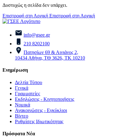
Δυστυχώς η σελίδα δεν υπάρχει.
Επιστροφή στη Αρχική
Επιστροφή στη Αρχική
info@gsee.gr
210 8202100
Πατησίων 69 & Αινιάνος 2,
10434 Αθήνα, ΤΘ 3626, ΤΚ 10210
Ενημέρωση
Δελτία Τύπου
Γενικά
Γραμματείες
Εκδηλώσεις - Κινητοποιήσεις
Νομικά
Ανακοινώσεις - Εγκύκλιοι
Βίντεο
Ρυθμίσεις Ιδιωτικότητας
Πρόσφατα Νέα