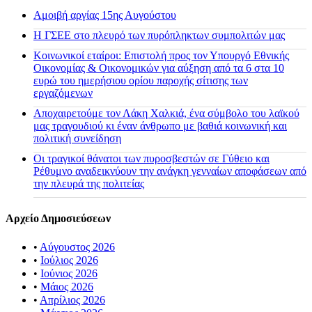
Αμοιβή αργίας 15ης Αυγούστου
H ΓΣΕΕ στο πλευρό των πυρόπληκτων συμπολιτών μας
Κοινωνικοί εταίροι: Επιστολή προς τον Υπουργό Εθνικής
Οικονομίας & Οικονομικών για αύξηση από τα 6 στα 10
ευρώ του ημερήσιου ορίου παροχής σίτισης των
εργαζόμενων
Αποχαιρετούμε τον Λάκη Χαλκιά, ένα σύμβολο του λαϊκού
μας τραγουδιού κι έναν άνθρωπο με βαθιά κοινωνική και
πολιτική συνείδηση
Οι τραγικοί θάνατοι των πυροσβεστών σε Γύθειο και
Ρέθυμνο αναδεικνύουν την ανάγκη γενναίων αποφάσεων από
την πλευρά της πολιτείας
Αρχείο Δημοσιεύσεων
•
Αύγουστος 2026
•
Ιούλιος 2026
•
Ιούνιος 2026
•
Μάιος 2026
•
Απρίλιος 2026