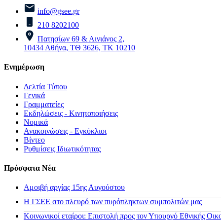
info@gsee.gr
210 8202100
Πατησίων 69 & Αινιάνος 2,
10434 Αθήνα, ΤΘ 3626, ΤΚ 10210
Ενημέρωση
Δελτία Τύπου
Γενικά
Γραμματείες
Εκδηλώσεις - Κινητοποιήσεις
Νομικά
Ανακοινώσεις - Εγκύκλιοι
Βίντεο
Ρυθμίσεις Ιδιωτικότητας
Πρόσφατα Νέα
Αμοιβή αργίας 15ης Αυγούστου
H ΓΣΕΕ στο πλευρό των πυρόπληκτων συμπολιτών μας
Κοινωνικοί εταίροι: Επιστολή προς τον Υπουργό Εθνικής Οικ