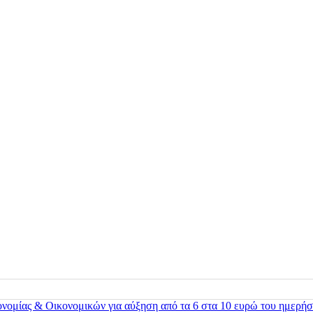
ονομίας & Οικονομικών για αύξηση από τα 6 στα 10 ευρώ του ημερήσ