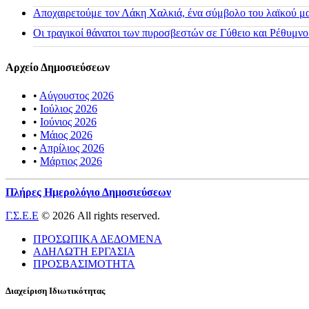
Αποχαιρετούμε τον Λάκη Χαλκιά, ένα σύμβολο του λαϊκού μας
Οι τραγικοί θάνατοι των πυροσβεστών σε Γύθειο και Ρέθυμνο
Αρχείο Δημοσιεύσεων
•
Αύγουστος 2026
•
Ιούλιος 2026
•
Ιούνιος 2026
•
Μάιος 2026
•
Απρίλιος 2026
•
Μάρτιος 2026
Πλήρες Ημερολόγιο Δημοσιεύσεων
Γ.Σ.Ε.Ε
© 2026 All rights reserved.
ΠΡΟΣΩΠΙΚΑ ΔΕΔΟΜΕΝΑ
ΑΔΗΛΩΤΗ ΕΡΓΑΣΙΑ
ΠΡΟΣΒΑΣΙΜΟΤΗΤΑ
Διαχείριση Ιδιωτικότητας