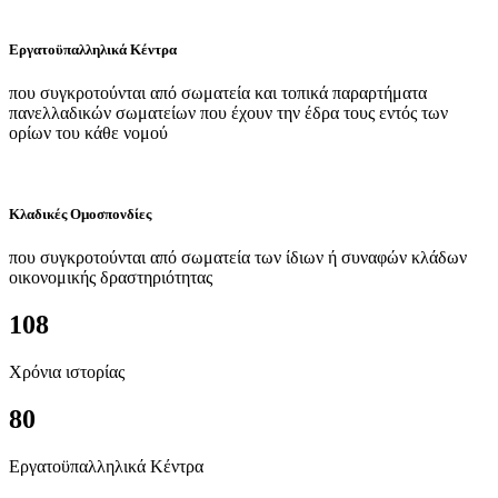
Εργατοϋπαλληλικά Κέντρα
που συγκροτούνται από σωματεία και τοπικά παραρτήματα
πανελλαδικών σωματείων που έχουν την έδρα τους εντός των
ορίων του κάθε νομού
Κλαδικές Ομοσπονδίες
που συγκροτούνται από σωματεία των ίδιων ή συναφών κλάδων
οικονομικής δραστηριότητας
108
Χρόνια ιστορίας
80
Εργατοϋπαλληλικά Κέντρα