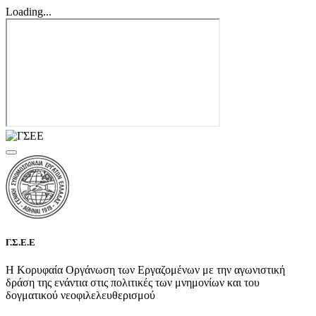
Loading...
Γ.Σ.Ε.Ε
Η Κορυφαία Οργάνωση των Εργαζομένων με την αγωνιστική
δράση της ενάντια στις πολιτικές των μνημονίων και του
δογματικού νεοφιλελευθερισμού