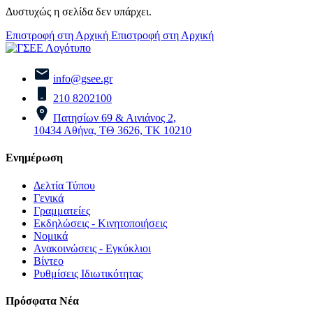
Δυστυχώς η σελίδα δεν υπάρχει.
Επιστροφή στη Αρχική
Επιστροφή στη Αρχική
info@gsee.gr
210 8202100
Πατησίων 69 & Αινιάνος 2,
10434 Αθήνα, ΤΘ 3626, ΤΚ 10210
Ενημέρωση
Δελτία Τύπου
Γενικά
Γραμματείες
Εκδηλώσεις - Κινητοποιήσεις
Νομικά
Ανακοινώσεις - Εγκύκλιοι
Βίντεο
Ρυθμίσεις Ιδιωτικότητας
Πρόσφατα Νέα