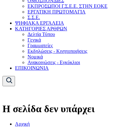
ΟΜΟΣΠΟΝΔΙΕΣ
ΕΚΠΡΟΣΩΠΟΙ Γ.Σ.Ε.Ε. ΣΤΗΝ ΕΟΚΕ
ΕΡΓΑΤΙΚΗ ΠΡΩΤΟΜΑΓΙΑ
Σ.Σ.Ε.
ΨΗΦΙΑΚΑ ΕΡΓΑΛΕΙΑ
ΚΑΤΗΓΟΡΙΕΣ ΑΡΘΡΩΝ
Δελτία Τύπου
Γενικά
Γραμματείες
Εκδηλώσεις - Κινητοποιήσεις
Νομικά
Ανακοινώσεις - Εγκύκλιοι
ΕΠΙΚΟΙΝΩΝΙΑ
Η σελίδα δεν υπάρχει
Αρχική