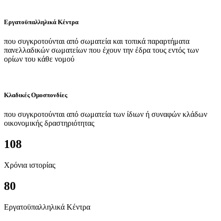
Εργατοϋπαλληλικά Κέντρα
που συγκροτούνται από σωματεία και τοπικά παραρτήματα
πανελλαδικών σωματείων που έχουν την έδρα τους εντός των
ορίων του κάθε νομού
Κλαδικές Ομοσπονδίες
που συγκροτούνται από σωματεία των ίδιων ή συναφών κλάδων
οικονομικής δραστηριότητας
108
Χρόνια ιστορίας
80
Εργατοϋπαλληλικά Κέντρα