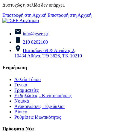
Δυστυχώς η σελίδα δεν υπάρχει.
Επιστροφή στη Αρχική
Επιστροφή στη Αρχική
info@gsee.gr
210 8202100
Πατησίων 69 & Αινιάνος 2,
10434 Αθήνα, ΤΘ 3626, ΤΚ 10210
Ενημέρωση
Δελτία Τύπου
Γενικά
Γραμματείες
Εκδηλώσεις - Κινητοποιήσεις
Νομικά
Ανακοινώσεις - Εγκύκλιοι
Βίντεο
Ρυθμίσεις Ιδιωτικότητας
Πρόσφατα Νέα