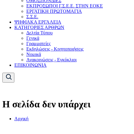
ΟΜΟΣΠΟΝΔΙΕΣ
ΕΚΠΡΟΣΩΠΟΙ Γ.Σ.Ε.Ε. ΣΤΗΝ ΕΟΚΕ
ΕΡΓΑΤΙΚΗ ΠΡΩΤΟΜΑΓΙΑ
Σ.Σ.Ε.
ΨΗΦΙΑΚΑ ΕΡΓΑΛΕΙΑ
ΚΑΤΗΓΟΡΙΕΣ ΑΡΘΡΩΝ
Δελτία Τύπου
Γενικά
Γραμματείες
Εκδηλώσεις - Κινητοποιήσεις
Νομικά
Ανακοινώσεις - Εγκύκλιοι
ΕΠΙΚΟΙΝΩΝΙΑ
Η σελίδα δεν υπάρχει
Αρχική