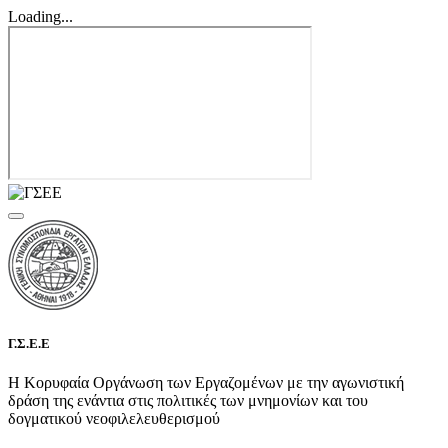
Loading...
Γ.Σ.Ε.Ε
Η Κορυφαία Οργάνωση των Εργαζομένων με την αγωνιστική
δράση της ενάντια στις πολιτικές των μνημονίων και του
δογματικού νεοφιλελευθερισμού