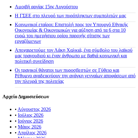
Αμοιβή αργίας 15ης Αυγούστου
H ΓΣΕΕ στο πλευρό των πυρόπληκτων συμπολιτών μας
Κοινωνικοί εταίροι: Επιστολή προς τον Υπουργό Εθνικής
Οικονομίας & Οικονομικών για αύξηση από τα 6 στα 10
ευρώ του ημερήσιου ορίου παροχής σίτισης των
εργαζόμενων
Αποχαιρετούμε τον Λάκη Χαλκιά, ένα σύμβολο του λαϊκού
μας τραγουδιού κι έναν άνθρωπο με βαθιά κοινωνική και
πολιτική συνείδηση
Οι τραγικοί θάνατοι των πυροσβεστών σε Γύθειο και
Ρέθυμνο αναδεικνύουν την ανάγκη γενναίων αποφάσεων από
την πλευρά της πολιτείας
Αρχείο Δημοσιεύσεων
•
Αύγουστος 2026
•
Ιούλιος 2026
•
Ιούνιος 2026
•
Μάιος 2026
•
Απρίλιος 2026