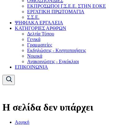
ΟΜΟΣΠΟΝΔΙΕΣ
ΕΚΠΡΟΣΩΠΟΙ Γ.Σ.Ε.Ε. ΣΤΗΝ ΕΟΚΕ
ΕΡΓΑΤΙΚΗ ΠΡΩΤΟΜΑΓΙΑ
Σ.Σ.Ε.
ΨΗΦΙΑΚΑ ΕΡΓΑΛΕΙΑ
ΚΑΤΗΓΟΡΙΕΣ ΑΡΘΡΩΝ
Δελτία Τύπου
Γενικά
Γραμματείες
Εκδηλώσεις - Κινητοποιήσεις
Νομικά
Ανακοινώσεις - Εγκύκλιοι
ΕΠΙΚΟΙΝΩΝΙΑ
Η σελίδα δεν υπάρχει
Αρχική