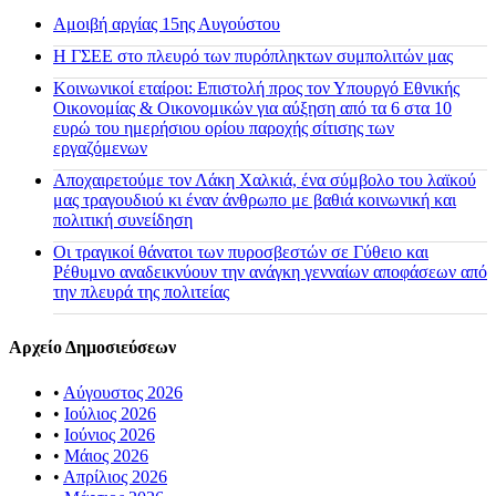
Αμοιβή αργίας 15ης Αυγούστου
H ΓΣΕΕ στο πλευρό των πυρόπληκτων συμπολιτών μας
Κοινωνικοί εταίροι: Επιστολή προς τον Υπουργό Εθνικής
Οικονομίας & Οικονομικών για αύξηση από τα 6 στα 10
ευρώ του ημερήσιου ορίου παροχής σίτισης των
εργαζόμενων
Αποχαιρετούμε τον Λάκη Χαλκιά, ένα σύμβολο του λαϊκού
μας τραγουδιού κι έναν άνθρωπο με βαθιά κοινωνική και
πολιτική συνείδηση
Οι τραγικοί θάνατοι των πυροσβεστών σε Γύθειο και
Ρέθυμνο αναδεικνύουν την ανάγκη γενναίων αποφάσεων από
την πλευρά της πολιτείας
Αρχείο Δημοσιεύσεων
•
Αύγουστος 2026
•
Ιούλιος 2026
•
Ιούνιος 2026
•
Μάιος 2026
•
Απρίλιος 2026