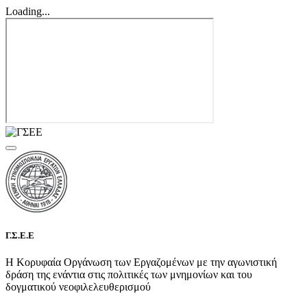
Loading...
Γ.Σ.Ε.Ε
Η Κορυφαία Οργάνωση των Εργαζομένων με την αγωνιστική
δράση της ενάντια στις πολιτικές των μνημονίων και του
δογματικού νεοφιλελευθερισμού