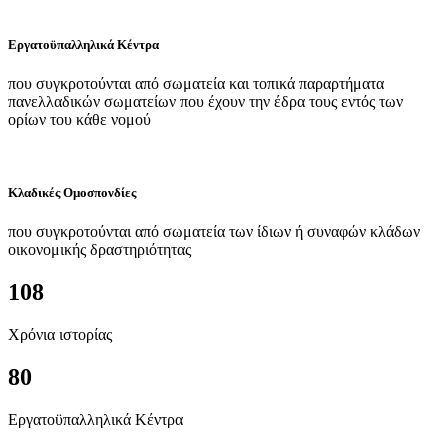
Εργατοϋπαλληλικά Κέντρα
που συγκροτούνται από σωματεία και τοπικά παραρτήματα
πανελλαδικών σωματείων που έχουν την έδρα τους εντός των
ορίων του κάθε νομού
Κλαδικές Ομοσπονδίες
που συγκροτούνται από σωματεία των ίδιων ή συναφών κλάδων
οικονομικής δραστηριότητας
108
Χρόνια ιστορίας
80
Εργατοϋπαλληλικά Κέντρα