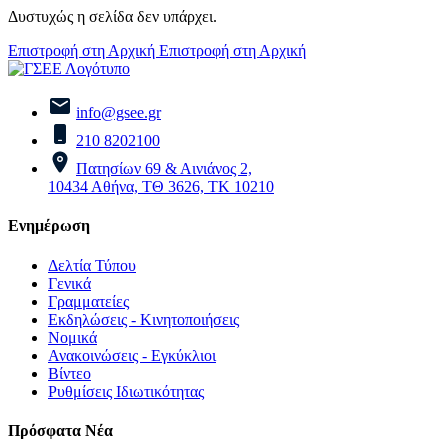
Δυστυχώς η σελίδα δεν υπάρχει.
Επιστροφή στη Αρχική
Επιστροφή στη Αρχική
info@gsee.gr
210 8202100
Πατησίων 69 & Αινιάνος 2,
10434 Αθήνα, ΤΘ 3626, ΤΚ 10210
Ενημέρωση
Δελτία Τύπου
Γενικά
Γραμματείες
Εκδηλώσεις - Κινητοποιήσεις
Νομικά
Ανακοινώσεις - Εγκύκλιοι
Βίντεο
Ρυθμίσεις Ιδιωτικότητας
Πρόσφατα Νέα