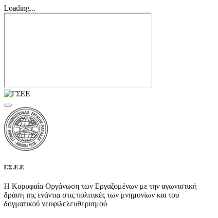
Loading...
Γ.Σ.Ε.Ε
Η Κορυφαία Οργάνωση των Εργαζομένων με την αγωνιστική
δράση της ενάντια στις πολιτικές των μνημονίων και του
δογματικού νεοφιλελευθερισμού