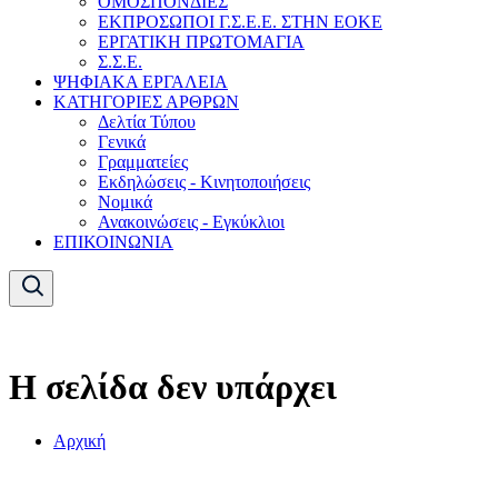
ΟΜΟΣΠΟΝΔΙΕΣ
ΕΚΠΡΟΣΩΠΟΙ Γ.Σ.Ε.Ε. ΣΤΗΝ ΕΟΚΕ
ΕΡΓΑΤΙΚΗ ΠΡΩΤΟΜΑΓΙΑ
Σ.Σ.Ε.
ΨΗΦΙΑΚΑ ΕΡΓΑΛΕΙΑ
ΚΑΤΗΓΟΡΙΕΣ ΑΡΘΡΩΝ
Δελτία Τύπου
Γενικά
Γραμματείες
Εκδηλώσεις - Κινητοποιήσεις
Νομικά
Ανακοινώσεις - Εγκύκλιοι
ΕΠΙΚΟΙΝΩΝΙΑ
Η σελίδα δεν υπάρχει
Αρχική