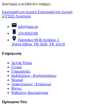
Δυστυχώς η σελίδα δεν υπάρχει.
Επιστροφή στη Αρχική
Επιστροφή στη Αρχική
info@gsee.gr
210 8202100
Πατησίων 69 & Αινιάνος 2,
10434 Αθήνα, ΤΘ 3626, ΤΚ 10210
Ενημέρωση
Δελτία Τύπου
Γενικά
Γραμματείες
Εκδηλώσεις - Κινητοποιήσεις
Νομικά
Ανακοινώσεις - Εγκύκλιοι
Βίντεο
Ρυθμίσεις Ιδιωτικότητας
Πρόσφατα Νέα