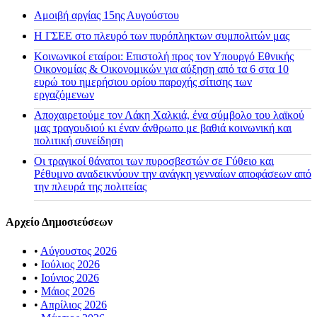
Αμοιβή αργίας 15ης Αυγούστου
H ΓΣΕΕ στο πλευρό των πυρόπληκτων συμπολιτών μας
Κοινωνικοί εταίροι: Επιστολή προς τον Υπουργό Εθνικής
Οικονομίας & Οικονομικών για αύξηση από τα 6 στα 10
ευρώ του ημερήσιου ορίου παροχής σίτισης των
εργαζόμενων
Αποχαιρετούμε τον Λάκη Χαλκιά, ένα σύμβολο του λαϊκού
μας τραγουδιού κι έναν άνθρωπο με βαθιά κοινωνική και
πολιτική συνείδηση
Οι τραγικοί θάνατοι των πυροσβεστών σε Γύθειο και
Ρέθυμνο αναδεικνύουν την ανάγκη γενναίων αποφάσεων από
την πλευρά της πολιτείας
Αρχείο Δημοσιεύσεων
•
Αύγουστος 2026
•
Ιούλιος 2026
•
Ιούνιος 2026
•
Μάιος 2026
•
Απρίλιος 2026