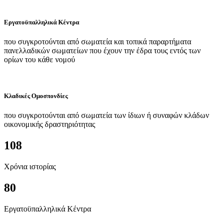
Εργατοϋπαλληλικά Κέντρα
που συγκροτούνται από σωματεία και τοπικά παραρτήματα
πανελλαδικών σωματείων που έχουν την έδρα τους εντός των
ορίων του κάθε νομού
Κλαδικές Ομοσπονδίες
που συγκροτούνται από σωματεία των ίδιων ή συναφών κλάδων
οικονομικής δραστηριότητας
108
Χρόνια ιστορίας
80
Εργατοϋπαλληλικά Κέντρα