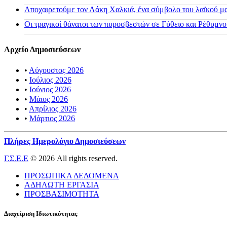
Αποχαιρετούμε τον Λάκη Χαλκιά, ένα σύμβολο του λαϊκού μας
Οι τραγικοί θάνατοι των πυροσβεστών σε Γύθειο και Ρέθυμνο
Αρχείο Δημοσιεύσεων
•
Αύγουστος 2026
•
Ιούλιος 2026
•
Ιούνιος 2026
•
Μάιος 2026
•
Απρίλιος 2026
•
Μάρτιος 2026
Πλήρες Ημερολόγιο Δημοσιεύσεων
Γ.Σ.Ε.Ε
© 2026 All rights reserved.
ΠΡΟΣΩΠΙΚΑ ΔΕΔΟΜΕΝΑ
ΑΔΗΛΩΤΗ ΕΡΓΑΣΙΑ
ΠΡΟΣΒΑΣΙΜΟΤΗΤΑ
Διαχείριση Ιδιωτικότητας