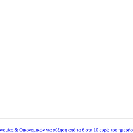
ονομίας & Οικονομικών για αύξηση από τα 6 στα 10 ευρώ του ημερήσ