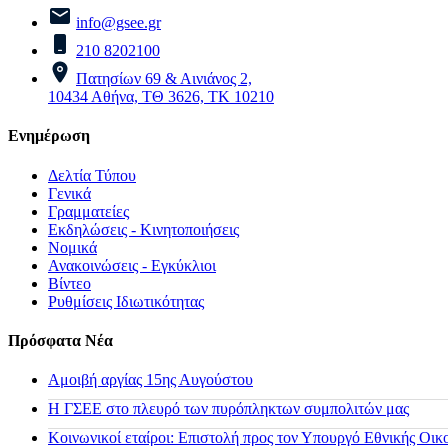
info@gsee.gr
210 8202100
Πατησίων 69 & Αινιάνος 2,
10434 Αθήνα, ΤΘ 3626, ΤΚ 10210
Ενημέρωση
Δελτία Τύπου
Γενικά
Γραμματείες
Εκδηλώσεις - Κινητοποιήσεις
Νομικά
Ανακοινώσεις - Εγκύκλιοι
Βίντεο
Ρυθμίσεις Ιδιωτικότητας
Πρόσφατα Νέα
Αμοιβή αργίας 15ης Αυγούστου
H ΓΣΕΕ στο πλευρό των πυρόπληκτων συμπολιτών μας
Κοινωνικοί εταίροι: Επιστολή προς τον Υπουργό Εθνικής Οικ