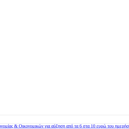
ονομίας & Οικονομικών για αύξηση από τα 6 στα 10 ευρώ του ημερήσ