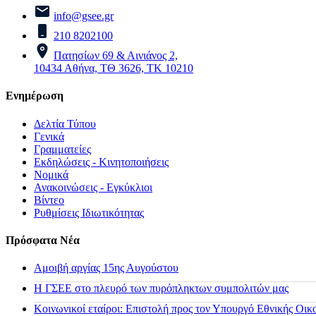
info@gsee.gr
210 8202100
Πατησίων 69 & Αινιάνος 2,
10434 Αθήνα, ΤΘ 3626, ΤΚ 10210
Ενημέρωση
Δελτία Τύπου
Γενικά
Γραμματείες
Εκδηλώσεις - Κινητοποιήσεις
Νομικά
Ανακοινώσεις - Εγκύκλιοι
Βίντεο
Ρυθμίσεις Ιδιωτικότητας
Πρόσφατα Νέα
Αμοιβή αργίας 15ης Αυγούστου
H ΓΣΕΕ στο πλευρό των πυρόπληκτων συμπολιτών μας
Κοινωνικοί εταίροι: Επιστολή προς τον Υπουργό Εθνικής Οικ