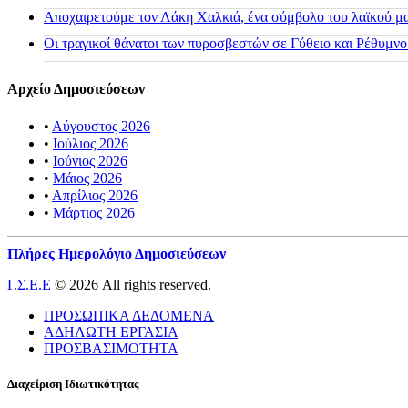
Αποχαιρετούμε τον Λάκη Χαλκιά, ένα σύμβολο του λαϊκού μας
Οι τραγικοί θάνατοι των πυροσβεστών σε Γύθειο και Ρέθυμνο
Αρχείο Δημοσιεύσεων
•
Αύγουστος 2026
•
Ιούλιος 2026
•
Ιούνιος 2026
•
Μάιος 2026
•
Απρίλιος 2026
•
Μάρτιος 2026
Πλήρες Ημερολόγιο Δημοσιεύσεων
Γ.Σ.Ε.Ε
© 2026 All rights reserved.
ΠΡΟΣΩΠΙΚΑ ΔΕΔΟΜΕΝΑ
ΑΔΗΛΩΤΗ ΕΡΓΑΣΙΑ
ΠΡΟΣΒΑΣΙΜΟΤΗΤΑ
Διαχείριση Ιδιωτικότητας