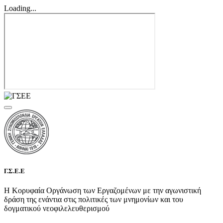
Loading...
Γ.Σ.Ε.Ε
Η Κορυφαία Οργάνωση των Εργαζομένων με την αγωνιστική
δράση της ενάντια στις πολιτικές των μνημονίων και του
δογματικού νεοφιλελευθερισμού