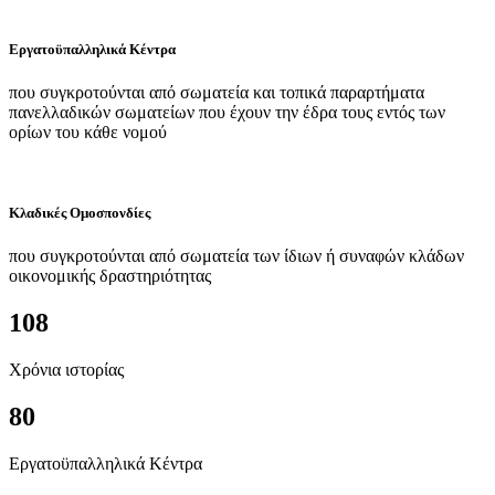
Εργατοϋπαλληλικά Κέντρα
που συγκροτούνται από σωματεία και τοπικά παραρτήματα
πανελλαδικών σωματείων που έχουν την έδρα τους εντός των
ορίων του κάθε νομού
Κλαδικές Ομοσπονδίες
που συγκροτούνται από σωματεία των ίδιων ή συναφών κλάδων
οικονομικής δραστηριότητας
108
Χρόνια ιστορίας
80
Εργατοϋπαλληλικά Κέντρα