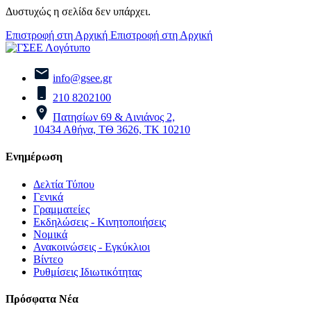
Δυστυχώς η σελίδα δεν υπάρχει.
Επιστροφή στη Αρχική
Επιστροφή στη Αρχική
info@gsee.gr
210 8202100
Πατησίων 69 & Αινιάνος 2,
10434 Αθήνα, ΤΘ 3626, ΤΚ 10210
Ενημέρωση
Δελτία Τύπου
Γενικά
Γραμματείες
Εκδηλώσεις - Κινητοποιήσεις
Νομικά
Ανακοινώσεις - Εγκύκλιοι
Βίντεο
Ρυθμίσεις Ιδιωτικότητας
Πρόσφατα Νέα