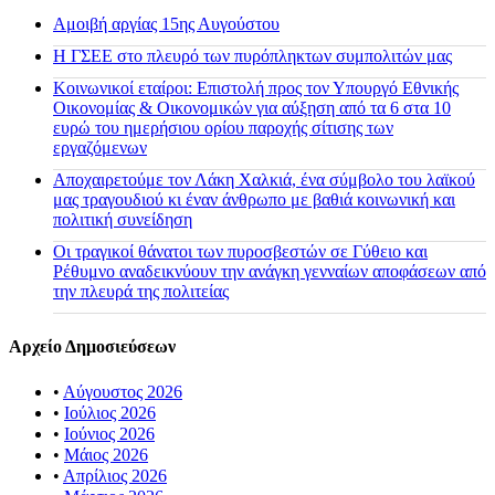
Αμοιβή αργίας 15ης Αυγούστου
H ΓΣΕΕ στο πλευρό των πυρόπληκτων συμπολιτών μας
Κοινωνικοί εταίροι: Επιστολή προς τον Υπουργό Εθνικής
Οικονομίας & Οικονομικών για αύξηση από τα 6 στα 10
ευρώ του ημερήσιου ορίου παροχής σίτισης των
εργαζόμενων
Αποχαιρετούμε τον Λάκη Χαλκιά, ένα σύμβολο του λαϊκού
μας τραγουδιού κι έναν άνθρωπο με βαθιά κοινωνική και
πολιτική συνείδηση
Οι τραγικοί θάνατοι των πυροσβεστών σε Γύθειο και
Ρέθυμνο αναδεικνύουν την ανάγκη γενναίων αποφάσεων από
την πλευρά της πολιτείας
Αρχείο Δημοσιεύσεων
•
Αύγουστος 2026
•
Ιούλιος 2026
•
Ιούνιος 2026
•
Μάιος 2026
•
Απρίλιος 2026