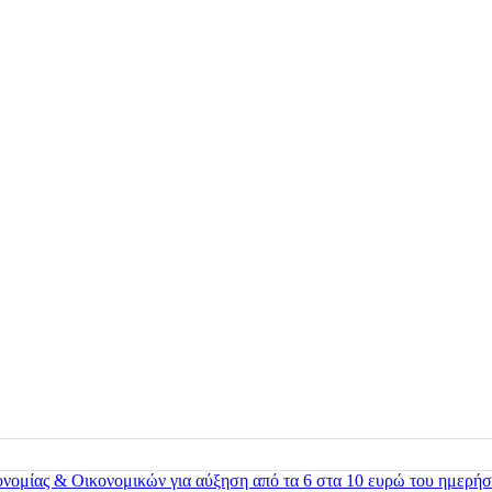
ονομίας & Οικονομικών για αύξηση από τα 6 στα 10 ευρώ του ημερήσ