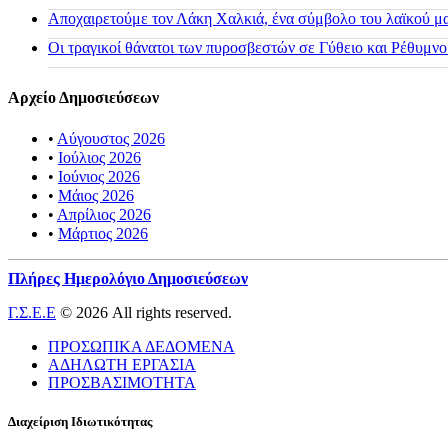
Αποχαιρετούμε τον Λάκη Χαλκιά, ένα σύμβολο του λαϊκού μας
Οι τραγικοί θάνατοι των πυροσβεστών σε Γύθειο και Ρέθυμνο
Αρχείο Δημοσιεύσεων
•
Αύγουστος 2026
•
Ιούλιος 2026
•
Ιούνιος 2026
•
Μάιος 2026
•
Απρίλιος 2026
•
Μάρτιος 2026
Πλήρες Ημερολόγιο Δημοσιεύσεων
Γ.Σ.Ε.Ε
© 2026 All rights reserved.
ΠΡΟΣΩΠΙΚΑ ΔΕΔΟΜΕΝΑ
ΑΔΗΛΩΤΗ ΕΡΓΑΣΙΑ
ΠΡΟΣΒΑΣΙΜΟΤΗΤΑ
Διαχείριση Ιδιωτικότητας