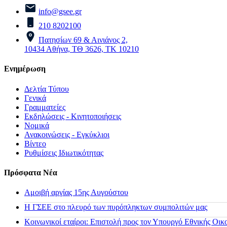
info@gsee.gr
210 8202100
Πατησίων 69 & Αινιάνος 2,
10434 Αθήνα, ΤΘ 3626, ΤΚ 10210
Ενημέρωση
Δελτία Τύπου
Γενικά
Γραμματείες
Εκδηλώσεις - Κινητοποιήσεις
Νομικά
Ανακοινώσεις - Εγκύκλιοι
Βίντεο
Ρυθμίσεις Ιδιωτικότητας
Πρόσφατα Νέα
Αμοιβή αργίας 15ης Αυγούστου
H ΓΣΕΕ στο πλευρό των πυρόπληκτων συμπολιτών μας
Κοινωνικοί εταίροι: Επιστολή προς τον Υπουργό Εθνικής Οικ