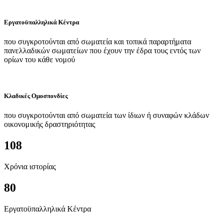
Εργατοϋπαλληλικά Κέντρα
που συγκροτούνται από σωματεία και τοπικά παραρτήματα
πανελλαδικών σωματείων που έχουν την έδρα τους εντός των
ορίων του κάθε νομού
Κλαδικές Ομοσπονδίες
που συγκροτούνται από σωματεία των ίδιων ή συναφών κλάδων
οικονομικής δραστηριότητας
108
Χρόνια ιστορίας
80
Εργατοϋπαλληλικά Κέντρα