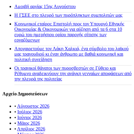
Αμοιβή αργίας 15ης Αυγούστου
H ΓΣΕΕ στο πλευρό των πυρόπληκτων συμπολιτών μας
Κοινωνικοί εταίροι: Επιστολή προς τον Υπουργό Εθνικής
Οικονομίας & Οικονομικών για αύξηση από τα 6 στα 10
ευρώ του ημερήσιου ορίου παροχής σίτισης των
εργαζόμενων
Αποχαιρετούμε τον Λάκη Χαλκιά, ένα σύμβολο του λαϊκού
μας τραγουδιού κι έναν άνθρωπο με βαθιά κοινωνική και
πολιτική συνείδηση
Οι τραγικοί θάνατοι των πυροσβεστών σε Γύθειο και
Ρέθυμνο αναδεικνύουν την ανάγκη γενναίων αποφάσεων από
την πλευρά της πολιτείας
Αρχείο Δημοσιεύσεων
•
Αύγουστος 2026
•
Ιούλιος 2026
•
Ιούνιος 2026
•
Μάιος 2026
•
Απρίλιος 2026