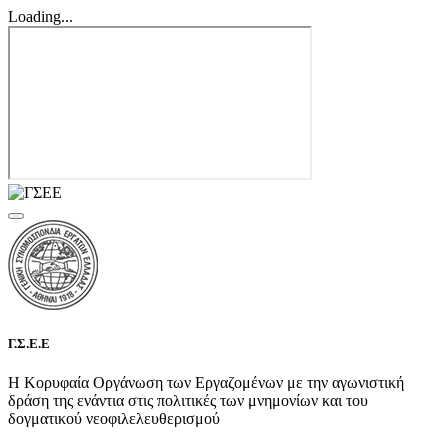
Loading...
Γ.Σ.Ε.Ε
Η Κορυφαία Οργάνωση των Εργαζομένων με την αγωνιστική
δράση της ενάντια στις πολιτικές των μνημονίων και του
δογματικού νεοφιλελευθερισμού