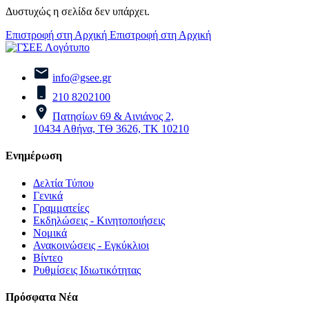
Δυστυχώς η σελίδα δεν υπάρχει.
Επιστροφή στη Αρχική
Επιστροφή στη Αρχική
info@gsee.gr
210 8202100
Πατησίων 69 & Αινιάνος 2,
10434 Αθήνα, ΤΘ 3626, ΤΚ 10210
Ενημέρωση
Δελτία Τύπου
Γενικά
Γραμματείες
Εκδηλώσεις - Κινητοποιήσεις
Νομικά
Ανακοινώσεις - Εγκύκλιοι
Βίντεο
Ρυθμίσεις Ιδιωτικότητας
Πρόσφατα Νέα