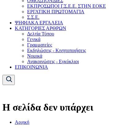
ΟΜΟΣΠΟΝΔΙΕΣ
ΕΚΠΡΟΣΩΠΟΙ Γ.Σ.Ε.Ε. ΣΤΗΝ ΕΟΚΕ
ΕΡΓΑΤΙΚΗ ΠΡΩΤΟΜΑΓΙΑ
Σ.Σ.Ε.
ΨΗΦΙΑΚΑ ΕΡΓΑΛΕΙΑ
ΚΑΤΗΓΟΡΙΕΣ ΑΡΘΡΩΝ
Δελτία Τύπου
Γενικά
Γραμματείες
Εκδηλώσεις - Κινητοποιήσεις
Νομικά
Ανακοινώσεις - Εγκύκλιοι
ΕΠΙΚΟΙΝΩΝΙΑ
Η σελίδα δεν υπάρχει
Αρχική