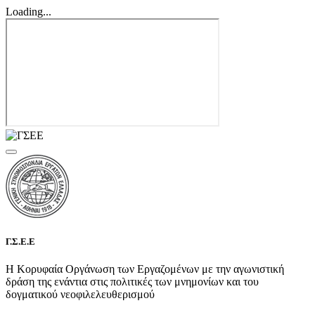
Loading...
Γ.Σ.Ε.Ε
Η Κορυφαία Οργάνωση των Εργαζομένων με την αγωνιστική
δράση της ενάντια στις πολιτικές των μνημονίων και του
δογματικού νεοφιλελευθερισμού