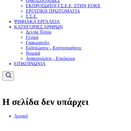
ΟΜΟΣΠΟΝΔΙΕΣ
ΕΚΠΡΟΣΩΠΟΙ Γ.Σ.Ε.Ε. ΣΤΗΝ ΕΟΚΕ
ΕΡΓΑΤΙΚΗ ΠΡΩΤΟΜΑΓΙΑ
Σ.Σ.Ε.
ΨΗΦΙΑΚΑ ΕΡΓΑΛΕΙΑ
ΚΑΤΗΓΟΡΙΕΣ ΑΡΘΡΩΝ
Δελτία Τύπου
Γενικά
Γραμματείες
Εκδηλώσεις - Κινητοποιήσεις
Νομικά
Ανακοινώσεις - Εγκύκλιοι
ΕΠΙΚΟΙΝΩΝΙΑ
Η σελίδα δεν υπάρχει
Αρχική