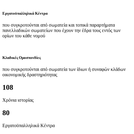
Εργατοϋπαλληλικά Κέντρα
που συγκροτούνται από σωματεία και τοπικά παραρτήματα
πανελλαδικών σωματείων που έχουν την έδρα τους εντός των
ορίων του κάθε νομού
Κλαδικές Ομοσπονδίες
που συγκροτούνται από σωματεία των ίδιων ή συναφών κλάδων
οικονομικής δραστηριότητας
108
Χρόνια ιστορίας
80
Εργατοϋπαλληλικά Κέντρα