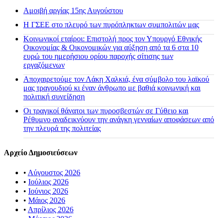
Αμοιβή αργίας 15ης Αυγούστου
H ΓΣΕΕ στο πλευρό των πυρόπληκτων συμπολιτών μας
Κοινωνικοί εταίροι: Επιστολή προς τον Υπουργό Εθνικής
Οικονομίας & Οικονομικών για αύξηση από τα 6 στα 10
ευρώ του ημερήσιου ορίου παροχής σίτισης των
εργαζόμενων
Αποχαιρετούμε τον Λάκη Χαλκιά, ένα σύμβολο του λαϊκού
μας τραγουδιού κι έναν άνθρωπο με βαθιά κοινωνική και
πολιτική συνείδηση
Οι τραγικοί θάνατοι των πυροσβεστών σε Γύθειο και
Ρέθυμνο αναδεικνύουν την ανάγκη γενναίων αποφάσεων από
την πλευρά της πολιτείας
Αρχείο Δημοσιεύσεων
•
Αύγουστος 2026
•
Ιούλιος 2026
•
Ιούνιος 2026
•
Μάιος 2026
•
Απρίλιος 2026