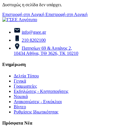
Δυστυχώς η σελίδα δεν υπάρχει.
Επιστροφή στη Αρχική
Επιστροφή στη Αρχική
info@gsee.gr
210 8202100
Πατησίων 69 & Αινιάνος 2,
10434 Αθήνα, ΤΘ 3626, ΤΚ 10210
Ενημέρωση
Δελτία Τύπου
Γενικά
Γραμματείες
Εκδηλώσεις - Κινητοποιήσεις
Νομικά
Ανακοινώσεις - Εγκύκλιοι
Βίντεο
Ρυθμίσεις Ιδιωτικότητας
Πρόσφατα Νέα