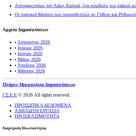
Αποχαιρετούμε τον Λάκη Χαλκιά, ένα σύμβολο του λαϊκού μας
Οι τραγικοί θάνατοι των πυροσβεστών σε Γύθειο και Ρέθυμνο
Αρχείο Δημοσιεύσεων
•
Αύγουστος 2026
•
Ιούλιος 2026
•
Ιούνιος 2026
•
Μάιος 2026
•
Απρίλιος 2026
•
Μάρτιος 2026
Πλήρες Ημερολόγιο Δημοσιεύσεων
Γ.Σ.Ε.Ε
© 2026 All rights reserved.
ΠΡΟΣΩΠΙΚΑ ΔΕΔΟΜΕΝΑ
ΑΔΗΛΩΤΗ ΕΡΓΑΣΙΑ
ΠΡΟΣΒΑΣΙΜΟΤΗΤΑ
Διαχείριση Ιδιωτικότητας