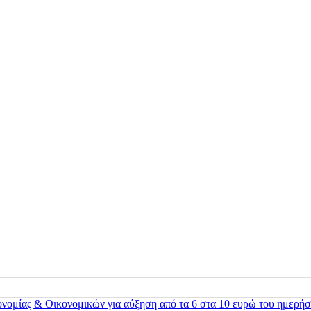
ονομίας & Οικονομικών για αύξηση από τα 6 στα 10 ευρώ του ημερήσ