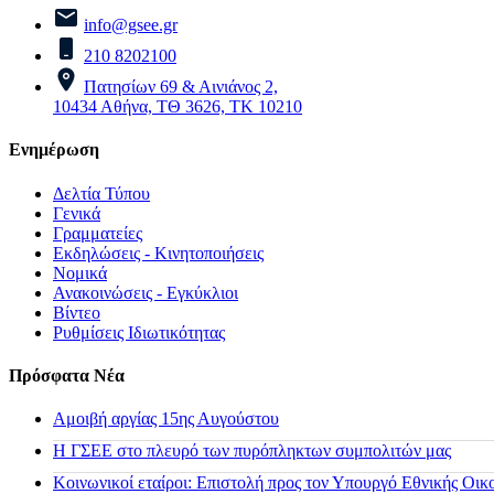
info@gsee.gr
210 8202100
Πατησίων 69 & Αινιάνος 2,
10434 Αθήνα, ΤΘ 3626, ΤΚ 10210
Ενημέρωση
Δελτία Τύπου
Γενικά
Γραμματείες
Εκδηλώσεις - Κινητοποιήσεις
Νομικά
Ανακοινώσεις - Εγκύκλιοι
Βίντεο
Ρυθμίσεις Ιδιωτικότητας
Πρόσφατα Νέα
Αμοιβή αργίας 15ης Αυγούστου
H ΓΣΕΕ στο πλευρό των πυρόπληκτων συμπολιτών μας
Κοινωνικοί εταίροι: Επιστολή προς τον Υπουργό Εθνικής Οικ