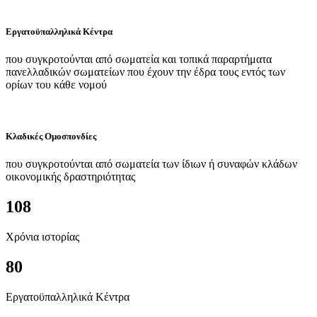
Εργατοϋπαλληλικά Κέντρα
που συγκροτούνται από σωματεία και τοπικά παραρτήματα
πανελλαδικών σωματείων που έχουν την έδρα τους εντός των
ορίων του κάθε νομού
Κλαδικές Ομοσπονδίες
που συγκροτούνται από σωματεία των ίδιων ή συναφών κλάδων
οικονομικής δραστηριότητας
108
Χρόνια ιστορίας
80
Εργατοϋπαλληλικά Κέντρα