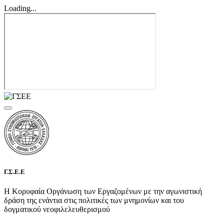
Loading...
Γ.Σ.Ε.Ε
Η Κορυφαία Οργάνωση των Εργαζομένων με την αγωνιστική
δράση της ενάντια στις πολιτικές των μνημονίων και του
δογματικού νεοφιλελευθερισμού