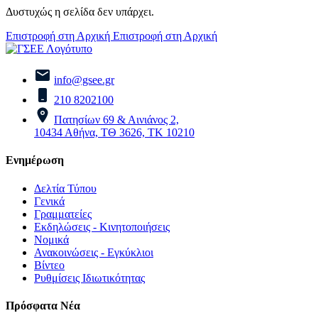
Δυστυχώς η σελίδα δεν υπάρχει.
Επιστροφή στη Αρχική
Επιστροφή στη Αρχική
info@gsee.gr
210 8202100
Πατησίων 69 & Αινιάνος 2,
10434 Αθήνα, ΤΘ 3626, ΤΚ 10210
Ενημέρωση
Δελτία Τύπου
Γενικά
Γραμματείες
Εκδηλώσεις - Κινητοποιήσεις
Νομικά
Ανακοινώσεις - Εγκύκλιοι
Βίντεο
Ρυθμίσεις Ιδιωτικότητας
Πρόσφατα Νέα