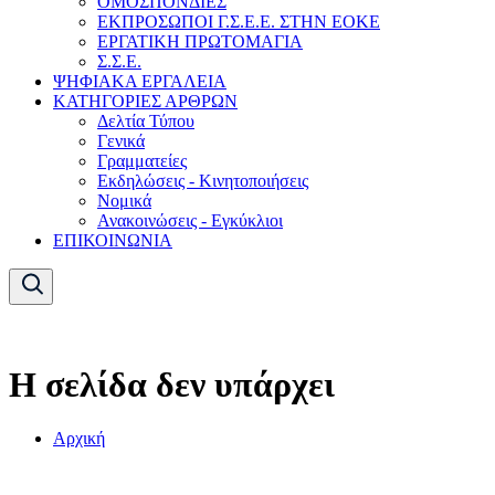
ΟΜΟΣΠΟΝΔΙΕΣ
ΕΚΠΡΟΣΩΠΟΙ Γ.Σ.Ε.Ε. ΣΤΗΝ ΕΟΚΕ
ΕΡΓΑΤΙΚΗ ΠΡΩΤΟΜΑΓΙΑ
Σ.Σ.Ε.
ΨΗΦΙΑΚΑ ΕΡΓΑΛΕΙΑ
ΚΑΤΗΓΟΡΙΕΣ ΑΡΘΡΩΝ
Δελτία Τύπου
Γενικά
Γραμματείες
Εκδηλώσεις - Κινητοποιήσεις
Νομικά
Ανακοινώσεις - Εγκύκλιοι
ΕΠΙΚΟΙΝΩΝΙΑ
Η σελίδα δεν υπάρχει
Αρχική