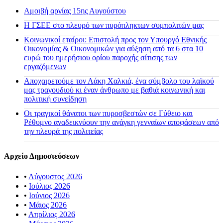
Αμοιβή αργίας 15ης Αυγούστου
H ΓΣΕΕ στο πλευρό των πυρόπληκτων συμπολιτών μας
Κοινωνικοί εταίροι: Επιστολή προς τον Υπουργό Εθνικής
Οικονομίας & Οικονομικών για αύξηση από τα 6 στα 10
ευρώ του ημερήσιου ορίου παροχής σίτισης των
εργαζόμενων
Αποχαιρετούμε τον Λάκη Χαλκιά, ένα σύμβολο του λαϊκού
μας τραγουδιού κι έναν άνθρωπο με βαθιά κοινωνική και
πολιτική συνείδηση
Οι τραγικοί θάνατοι των πυροσβεστών σε Γύθειο και
Ρέθυμνο αναδεικνύουν την ανάγκη γενναίων αποφάσεων από
την πλευρά της πολιτείας
Αρχείο Δημοσιεύσεων
•
Αύγουστος 2026
•
Ιούλιος 2026
•
Ιούνιος 2026
•
Μάιος 2026
•
Απρίλιος 2026